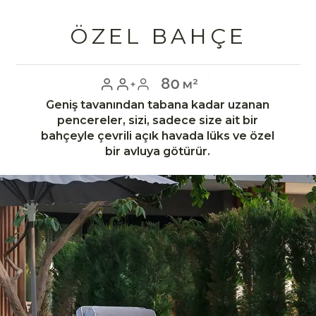
TERAS & JAKUZI
Deluxe Oda'nın terasında yer alan jakuzi
ile konforu her an hissedip, güne deniz ve
doğa manzarası ile uyanabilirsiniz.