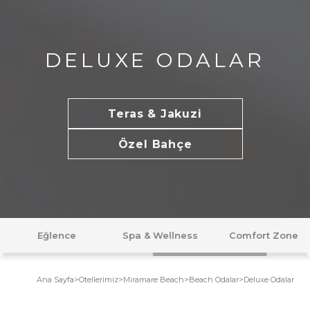
DELUXE ODALAR
Teras & Jakuzi
Özel Bahçe
Spa & Wellness
Comfort Zone
Balayı
Ana Sayfa
>
Otellerimiz
>
Miramare Beach
>
Beach Odalar
>
Deluxe Odalar