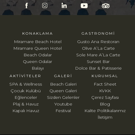
KONAKLAMA
GASTRONOMI
Miramare Beach Hotel
Gusto Ana Restoran
Miramare Queen Hotel
Olive A’La Carte
Beach Odalar
Sole Mare A’La Carte
Queen Odalar
Sunset Bar
Balayı
Dolce Bar & Patisserie
AKTIVITELER
GALERI
KURUMSAL
SPA & Wellness
Beach Galeri
Fact Sheet
Çocuk Kulübü
Queen Galeri
KVKK
Eğlenceler
Sizden Gelenler
Çerez Sayfası
Plaj & Havuz
Youtube
Blog
Kapalı Havuz
Festival
Kalite Politikalarımız
İletişim
Miramare Beach Hotel: Kültür ve Turizm Bakanlığı - Turizm İşletme