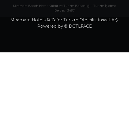
Belgesi: 3497
Miramare Hotels © Zafer Turizm Otelcilik İnşaat A.Ş.
Powered by © DGTLFACE