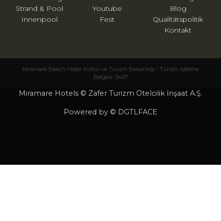
Strand & Pool
Youtube
Blog
Innenpool
Fest
Qualitätspolitik
Kontakt
Miramare Beach Hotel: Kültür ve Turizm Bakanlığı - Turizm İşletme
Belgesi: 3497
Miramare Hotels © Zafer Turizm Otelcilik İnşaat A.Ş.
Powered by © DGTLFACE