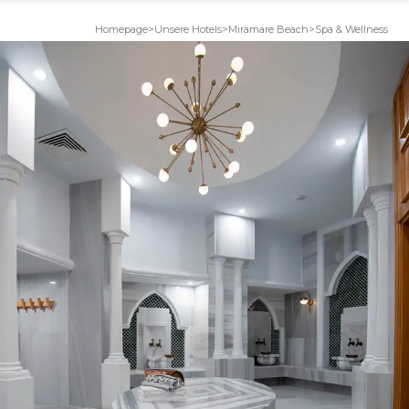
Homepage
>
Unsere Hotels
>
Miramare Beach
>
Spa & Wellness