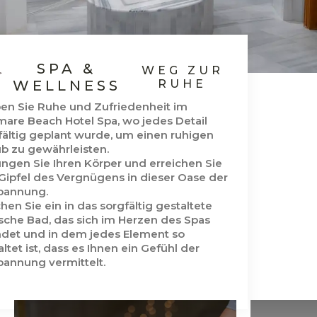
SPA &
WEG ZUR
WELLNESS
RUHE
ben Sie Ruhe und Zufriedenheit im
mare Beach Hotel Spa, wo jedes Detail
fältig geplant wurde, um einen ruhigen
ub zu gewährleisten.
üngen Sie Ihren Körper und erreichen Sie
Gipfel des Vergnügens in dieser Oase der
pannung.
hen Sie ein in das sorgfältig gestaltete
ische Bad, das sich im Herzen des Spas
ndet und in dem jedes Element so
ltet ist, dass es Ihnen ein Gefühl der
pannung vermittelt.