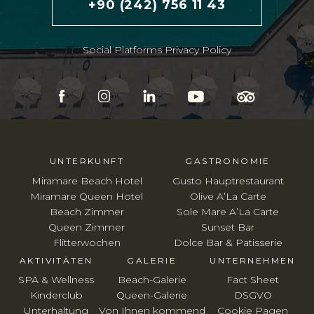
+90 (242) 756 11 43
Social Platforms Privacy Policy
UNTERKUNFT
GASTRONOMIE
Miramare Beach Hotel
Gusto Hauptrestaurant
Miramare Queen Hotel
Olive A’La Carte
Beach Zimmer
Sole Mare A’La Carte
Queen Zimmer
Sunset Bar
Flitterwochen
Dolce Bar & Patisserie
AKTIVITÄTEN
GALERIE
UNTERNEHMEN
SPA & Wellness
Beach-Galerie
Fact Sheet
Kinderclub
Queen-Galerie
DSGVO
Unterhaltung
Von Ihnen kommend
Cookie Pagen