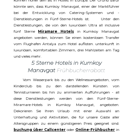
können höher sein als in Hotels in Europa. Der Grund dafür
könnte sein, dass Kumkoy Manavgat, einer der Marktführer
bei der Entwicklung von Catering-Systemen und -
Dienstleistungen in Fünf-Sterne-Hotels ist. Unter den
Dienstleistungen, die von den luxuriösen Ultra all inclusive
fünf Sterne
Miramare Hotels
in Kumkoy Manavgat
angeboten werden, können Sie einen kostenlosen Transfer
vom Flughafen Antalya zum Hotel auflisten. unterkunft in
luxuriösen, komfortablen Zimmern, drei Mahlzeiten am Tag
und vieles mehr.
5 Sterne Hotels in Kumkoy
Manavgat
Frühbucherrabatt
Vom Wasserpark bis zu den Wellnessangeboten, vom
Kinderclub bis zu den darstellenden Künsten. von
Tennisturnieren bis hin zu animierten Aufführungen - all
diese Dienstleistungen werden von den Fünf-Sterne-
Miramare-Hotels in Kumkoy Manavgat, angeboten.
Dekorieren Sie Ihren Urlaub mit einer Auswahl an
Unterhaltung und Aktivitäten, die für unsere Gäste aller
Altersgruppen zu einem günstigeren Preis geeignet sind.
buchung über Callcenter
oder
Online-Frühbucher
in