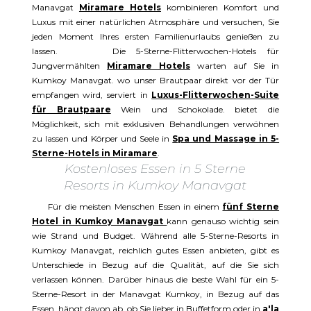
Manavgat
Miramare Hotels
kombinieren Komfort und
Luxus mit einer natürlichen Atmosphäre und versuchen, Sie
jeden Moment Ihres ersten Familienurlaubs genießen zu
lassen. Die 5-Sterne-Flitterwochen-Hotels für
Jungvermählten
Miramare Hotels
warten auf Sie in
Kumkoy Manavgat. wo unser Brautpaar direkt vor der Tür
empfangen wird, serviert in
Luxus-Flitterwochen-Suite
für Brautpaare
Wein und Schokolade. bietet die
Möglichkeit, sich mit exklusiven Behandlungen verwöhnen
zu lassen und Körper und Seele in
Spa und Massage in 5-
Sterne-Hotels in Miramare
.
Kostenloses Essen in 5 Sterne
Resorts in Kumkoy Manavgat
Für die meisten Menschen Essen in einem
fünf Sterne
Hotel in Kumkoy Manavgat
kann genauso wichtig sein
wie Strand und Budget. Während alle 5-Sterne-Resorts in
Kumkoy Manavgat, reichlich gutes Essen anbieten, gibt es
Unterschiede in Bezug auf die Qualität, auf die Sie sich
verlassen können. Darüber hinaus die beste Wahl für ein 5-
Sterne-Resort in der Manavgat Kumkoy, in Bezug auf das
Essen. hängt davon ab, ob Sie lieber in Buffetform oder in
a'la