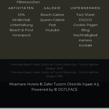
Flitterwochen
AKTIVITÄTEN
GALERIE
UNTERNEHMEN
SPA
Beach-Galerie
Fact Sheet
Kinderclub
Queen-Galerie
DSGVO
Unterhaltung
Fest
Cookie Pagen
Beach & Pool
Youtube
Blog
Innenpool
Nachhaltigkeit
Karriere
Kontakt
Miramare Beach Hotel: Kültür ve Turizm Bakanlığı - Turizm İşletme
Belgesi: 3497
Miramare Queen Hotel: Kültür ve Turizm Bakanlığı - Turizm İşletme
Belgesi: 6395
Miramare Hotels © Zafer Turizm Otelcilik İnşaat A.Ş.
Powered by © DGTLFACE