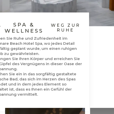
SPA &
WEG ZUR
WELLNESS
RUHE
ben Sie Ruhe und Zufriedenheit im
mare Beach Hotel Spa, wo jedes Detail
fältig geplant wurde, um einen ruhigen
ub zu gewährleisten.
üngen Sie Ihren Körper und erreichen Sie
Gipfel des Vergnügens in dieser Oase der
pannung.
hen Sie ein in das sorgfältig gestaltete
ische Bad, das sich im Herzen des Spas
ndet und in dem jedes Element so
ltet ist, dass es Ihnen ein Gefühl der
pannung vermittelt.