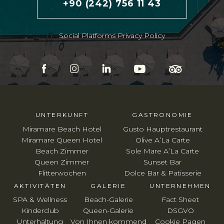
+90 (242) 756 11 43
Social Platforms Privacy Policy
UNTERKUNFT
GASTRONOMIE
Miramare Beach Hotel
Gusto Hauptrestaurant
Miramare Queen Hotel
Olive A’La Carte
Beach Zimmer
Sole Mare A’La Carte
Queen Zimmer
Sunset Bar
Flitterwochen
Dolce Bar & Patisserie
AKTIVITÄTEN
GALERIE
UNTERNEHMEN
SPA & Wellness
Beach-Galerie
Fact Sheet
Kinderclub
Queen-Galerie
DSGVO
Unterhaltung
Von Ihnen kommend
Cookie Pagen