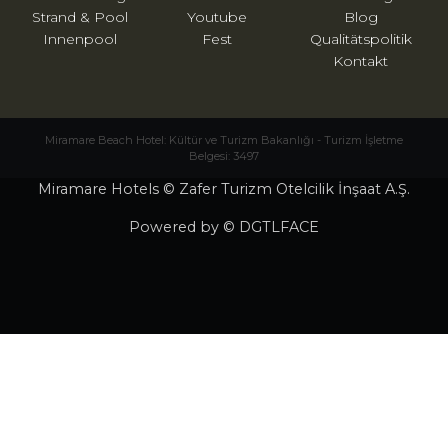
Strand & Pool
Youtube
Blog
Innenpool
Fest
Qualitätspolitik
Kontakt
Miramare Beach Hotel: Kültür ve Turizm Bakanlığı - Turizm İşletme
Belgesi: 3497
Miramare Hotels © Zafer Turizm Otelcilik İnşaat A.Ş.
Powered by © DGTLFACE