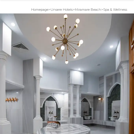
Homepage
>
Unsere Hotels
>
Miramare Beach
>
Spa & Wellness