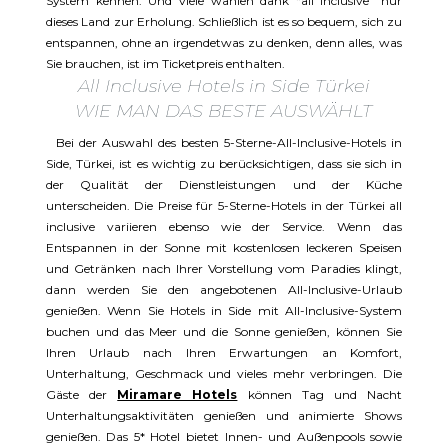
System kennen. Und viele wählen dank “all inclusive” nur
dieses Land zur Erholung. Schließlich ist es so bequem, sich zu
entspannen, ohne an irgendetwas zu denken, denn alles, was
Sie brauchen, ist im Ticketpreis enthalten.
All Inclusive Hotels in Side Türkei
WIE MAN DAS BESTE AUSWÄHLT
Bei der Auswahl des besten 5-Sterne-All-Inclusive-Hotels in
Side, Türkei, ist es wichtig zu berücksichtigen, dass sie sich in
der Qualität der Dienstleistungen und der Küche
unterscheiden. Die Preise für 5-Sterne-Hotels in der Türkei all
inclusive variieren ebenso wie der Service. Wenn das
Entspannen in der Sonne mit kostenlosen leckeren Speisen
und Getränken nach Ihrer Vorstellung vom Paradies klingt,
dann werden Sie den angebotenen All-Inclusive-Urlaub
genießen. Wenn Sie Hotels in Side mit All-Inclusive-System
buchen und das Meer und die Sonne genießen, können Sie
Ihren Urlaub nach Ihren Erwartungen an Komfort,
Unterhaltung, Geschmack und vieles mehr verbringen. Die
Gäste der
Miramare Hotels
können Tag und Nacht
Unterhaltungsaktivitäten genießen und animierte Shows
genießen. Das 5* Hotel bietet Innen- und Außenpools sowie