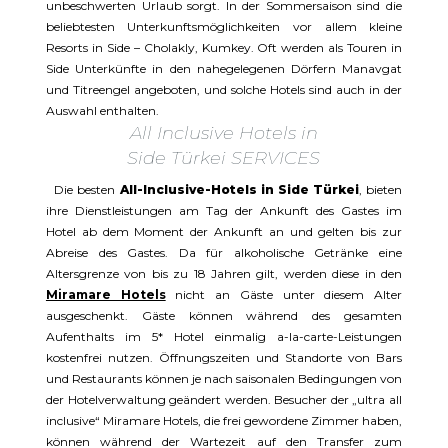
unbeschwerten Urlaub sorgt. In der Sommersaison sind die
beliebtesten Unterkunftsmöglichkeiten vor allem kleine
Resorts in Side – Cholakly, Kumkey. Oft werden als Touren in
Side Unterkünfte in den nahegelegenen Dörfern Manavgat
und Titreengel angeboten, und solche Hotels sind auch in der
Auswahl enthalten.
All Inclusive Hotels in
Side Türkei SERVICES
Die besten
All-Inclusive-Hotels in Side Türkei
, bieten
ihre Dienstleistungen am Tag der Ankunft des Gastes im
Hotel ab dem Moment der Ankunft an und gelten bis zur
Abreise des Gastes. Da für alkoholische Getränke eine
Altersgrenze von bis zu 18 Jahren gilt, werden diese in den
Miramare Hotels
nicht an Gäste unter diesem Alter
ausgeschenkt. Gäste können während des gesamten
Aufenthalts im 5* Hotel einmalig a-la-carte-Leistungen
kostenfrei nutzen. Öffnungszeiten und Standorte von Bars
und Restaurants können je nach saisonalen Bedingungen von
der Hotelverwaltung geändert werden. Besucher der „ultra all
inclusive“ Miramare Hotels, die frei gewordene Zimmer haben,
können während der Wartezeit auf den Transfer zum