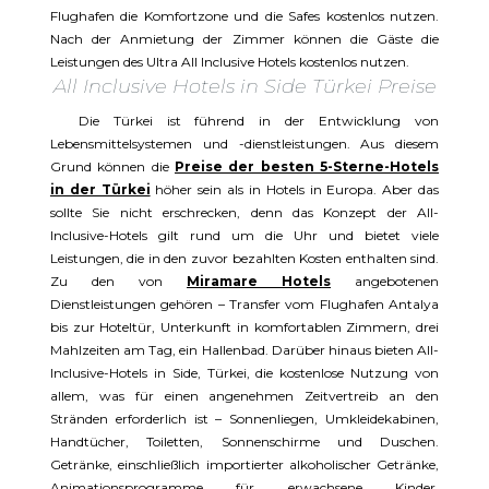
Flughafen die Komfortzone und die Safes kostenlos nutzen.
Nach der Anmietung der Zimmer können die Gäste die
Leistungen des Ultra All Inclusive Hotels kostenlos nutzen.
All Inclusive Hotels in Side Türkei Preise
Die Türkei ist führend in der Entwicklung von
Lebensmittelsystemen und -dienstleistungen. Aus diesem
Grund können die
Preise der besten 5-Sterne-Hotels
in der Türkei
höher sein als in Hotels in Europa. Aber das
sollte Sie nicht erschrecken, denn das Konzept der All-
Inclusive-Hotels gilt rund um die Uhr und bietet viele
Leistungen, die in den zuvor bezahlten Kosten enthalten sind.
Zu den von
Miramare Hotels
angebotenen
Dienstleistungen gehören – Transfer vom Flughafen Antalya
bis zur Hoteltür, Unterkunft in komfortablen Zimmern, drei
Mahlzeiten am Tag, ein Hallenbad. Darüber hinaus bieten All-
Inclusive-Hotels in Side, Türkei, die kostenlose Nutzung von
allem, was für einen angenehmen Zeitvertreib an den
Stränden erforderlich ist – Sonnenliegen, Umkleidekabinen,
Handtücher, Toiletten, Sonnenschirme und Duschen.
Getränke, einschließlich importierter alkoholischer Getränke,
Animationsprogramme für erwachsene Kinder,