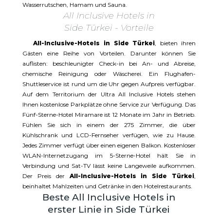
Wasserrutschen, Hamam und Sauna.
All Inclusive Hotels in
Side Türkei - Vorteile
All-Inclusive-Hotels in Side Türkei
, bieten ihren
Gästen eine Reihe von Vorteilen. Darunter können Sie
auflisten: beschleunigter Check-in bei An- und Abreise,
chemische Reinigung oder Wäscherei. Ein Flughafen-
Shuttleservice ist rund um die Uhr gegen Aufpreis verfügbar.
Auf dem Territorium der Ultra All Inclusive Hotels stehen
Ihnen kostenlose Parkplätze ohne Service zur Verfügung. Das
Fünf-Sterne-Hotel Miramare ist 12 Monate im Jahr in Betrieb.
Fühlen Sie sich in einem der 275 Zimmer, die über
Kühlschrank und LCD-Fernseher verfügen, wie zu Hause.
Jedes Zimmer verfügt über einen eigenen Balkon. Kostenloser
WLAN-Internetzugang im 5-Sterne-Hotel hält Sie in
Verbindung und Sat-TV lässt keine Langeweile aufkommen.
Der Preis der
All-Inclusive-Hotels in Side Türkei
,
beinhaltet Mahlzeiten und Getränke in den Hotelrestaurants.
Beste All Inclusive Hotels in
erster Linie in Side Türkei