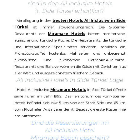
sind in den All Inclusive Hotels
in Side Türkei erhältlich?
Verpflegung in den
besten Hotels All Inclusive in Side
Türkei
ist immer abwechslungsreich. Die 5-Sterne-
Restaurants der
Miramare Hotels
bieten mediterrane,
ägäische und türkische Küche. Die Restaurants, die türkische
und internationale Spezialitäten servieren, servieren ein
Frühstücksbuffet kostenlos Mahlzeiten und unbegrenzt
alkoholische und alkoholfreie Getränke.A-la-carte-
Restaurants und Bars verwöhnen die Gäste mit Gerichten aus
aller Welt und ausgezeichnetem frischem Gebäck.
All Inclusive Hotels in Side Türkei Lage
Hotel All Inclusive
Miramare Hotels
in Side Türkei öffnete
seine Türen im Jahr 1992. Das Territorium des Fünf-Sterne-
Hotels befindet sich nur 5 km von der Stadt Side und 65 km
vom Flughafen Antalya entfernt. Besetzt die erste Küstenlinie
am Mittelmeer.
Sind die Reservierungen im
All Inclusive Hotel
Miramare Beach gesichert?