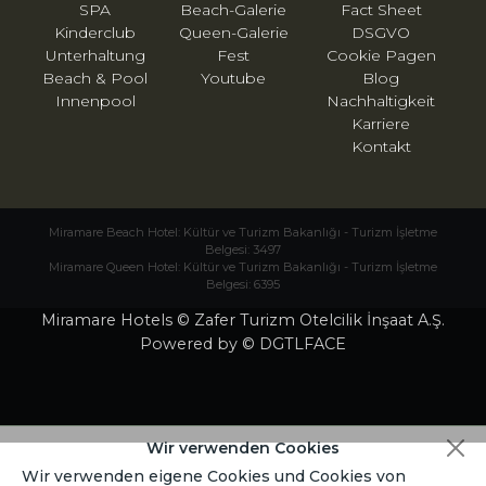
SPA
Beach-Galerie
Fact Sheet
Kinderclub
Queen-Galerie
DSGVO
Unterhaltung
Fest
Cookie Pagen
Beach & Pool
Youtube
Blog
Innenpool
Nachhaltigkeit
Karriere
Kontakt
Miramare Beach Hotel: Kültür ve Turizm Bakanlığı - Turizm İşletme
Belgesi: 3497
Miramare Queen Hotel: Kültür ve Turizm Bakanlığı - Turizm İşletme
Belgesi: 6395
Miramare Hotels © Zafer Turizm Otelcilik İnşaat A.Ş.
Powered by © DGTLFACE
Wir verwenden Cookies
Wir verwenden eigene Cookies und Cookies von