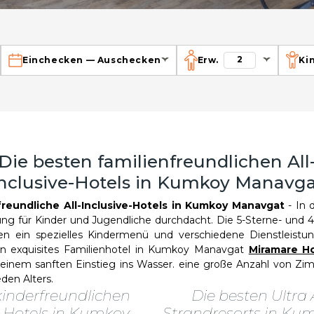
2
Einchecken
—
Auschecken
Erw.
Ki
Die besten familienfreundlichen All
nclusive-Hotels in Kumkoy Manavg
freundliche All-Inclusive-Hotels in Kumkoy Manavgat
- In 
ung für Kinder und Jugendliche durchdacht. Die 5-Sterne- und 4
 ein spezielles Kindermenü und verschiedene Dienstleistun
n exquisites Familienhotel in Kumkoy Manavgat
Miramare Ho
einem sanften Einstieg ins Wasser. eine große Anzahl von Zi
den Alters.
kinderfreundlichen
Die besten Ultra A
ve-Hotels in Kumkoy
Strandresorts in K