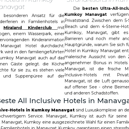
anavgat
Die
besten Ultra-All-Incl
Kumkoy Manavgat
verfügen
sonderen Ansatz für die
Privatstrand. Zwischen dem 5-
derferien in Familienhotels in
Beach und dem 4-Sterne-Hot
t:
Miraland Kinderclub
mit
Kumkoy, Manavgat, gibt es 
gogen, einem Wasserpark, einer
Barrieren und noch mehr and
hervorragenden Kinderanimation
Hauptgründe, warum Sie sich für 
anavgat Hotel durchdacht.
Hotel in Kumkoy Manavgat entsc
 wird in den familiengeführten
malerische Aussicht von den 
umkoy Manavgat auch auf das
angenehmer Bonus in Hotels
inen Gäste gelegt. die Köche
Manavgat, ist die frische Mee
chte für sie zu, es stehen viele
Inclusive-Hotels mit Priv
st und Suppenpüree auf der
Manavgat, ist die Luft genauso
auf offener See - ohne Beim
und anderen Schadstoffen.
este All Inclusive Hotels in Manavg
usive-Hotels in Kumkoy Manavgat
sind Luxuskomplexe an der
chwertigem Service. Manavgat, Kumkoy ist auch für seine
t Manavgat, Kumkoy eine ausgezeichnete Wahl für einen Familie
ve-Familienhotels in Manavgat Kumkoy garantieren einen stressfr