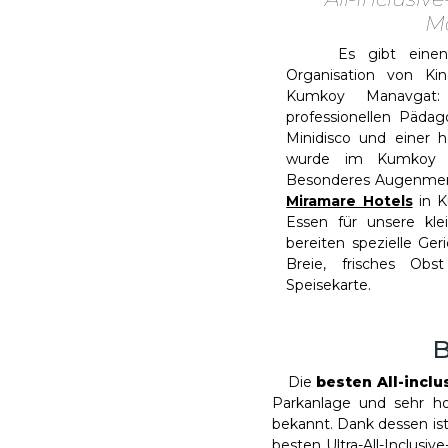
M
Es gibt einen be
Organisation von Kin
Kumkoy Manavga
professionellen Päda
Minidisco und einer 
wurde im Kumkoy M
Besonderes Augenmerk
Miramare Hotels
in K
Essen für unsere kle
bereiten spezielle Geri
Breie, frisches Ob
Speisekarte.
B
Die
besten All-incl
Parkanlage und sehr ho
bekannt. Dank dessen is
besten Ultra-All-Inclusi