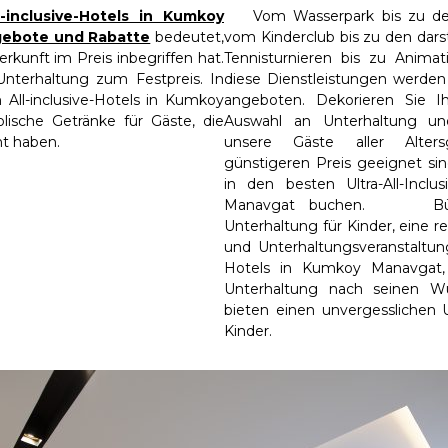
l-inclusive-Hotels in Kumkoy
Vom Wasserpark bis zu den
ebote und Rabatte
bedeutet,
vom Kinderclub bis zu den dars
rkunft im Preis inbegriffen hat.
Tennisturnieren bis zu Animat
Unterhaltung zum Festpreis. In
diese Dienstleistungen werde
n All-inclusive-Hotels in Kumkoy
angeboten. Dekorieren Sie I
lische Getränke für Gäste, die
Auswahl an Unterhaltung und
cht haben.
unsere Gäste aller Alte
günstigeren Preis geeignet sin
in den besten Ultra-All-Inclu
Manavgat buchen. Bühne
Unterhaltung für Kinder, eine r
und Unterhaltungsveranstaltunge
Hotels in Kumkoy Manavgat,
Unterhaltung nach seinen W
bieten einen unvergesslichen U
Kinder.