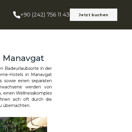
+90 (242) 756 11 43
Jetzt buchen
oy Manavgat
en Badeurlaubsorte in der
erne-Hotels in Manavgat
 sowie einen separaten
rwachsene werden von
m, einen Wellnesskomplex
hnen sich oft durch die
u übernachten.