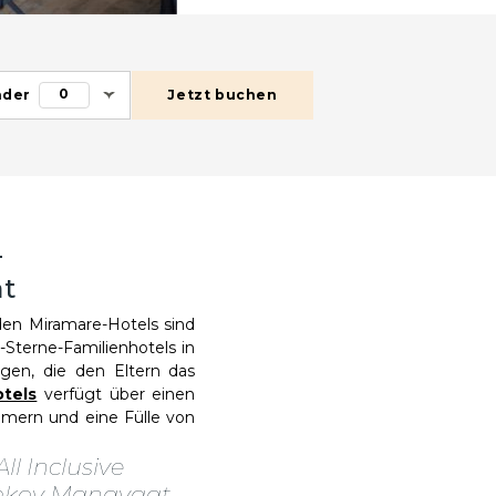
0
nder
Jetzt buchen
-
at
den Miramare-Hotels sind
-Sterne-Familienhotels in
gen, die den Eltern das
tels
verfügt über einen
mmern und eine Fülle von
ll Inclusive
umkoy Manavgat