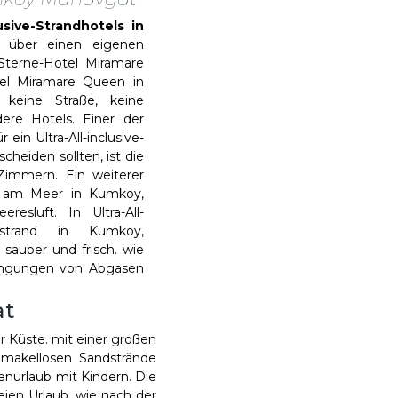
usive-Strandhotels in
 über einen eigenen
Sterne-Hotel Miramare
el Miramare Queen in
keine Straße, keine
ere Hotels. Einer der
ein Ultra-All-inclusive-
heiden sollten, ist die
Zimmern. Ein weiterer
 am Meer in Kumkoy,
resluft. In Ultra-All-
atstrand in Kumkoy,
 sauber und frisch. wie
engungen von Abgasen
at
 Küste. mit einer großen
 makellosen Sandstrände
nurlaub mit Kindern. Die
eien Urlaub, wie nach der