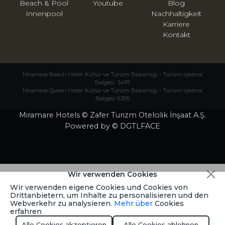
Beach & Pool
Youtube
Blog
Innenpool
Nachhaltigkeit
Karriere
Kontakt
Miramare Beach Hotel: Kültür ve Turizm Bakanlığı - Turizm İşletme
Belgesi: 3497
Miramare Queen Hotel: Kültür ve Turizm Bakanlığı - Turizm İşletme
Belgesi: 6395
Miramare Hotels © Zafer Turizm Otelcilik İnşaat A.Ş.
Powered by © DGTLFACE
Wir verwenden Cookies
Wir verwenden eigene Cookies und Cookies von
Drittanbietern, um Inhalte zu personalisieren und den
Webverkehr zu analysieren.
Mehr über
Cookies
erfahren
Alle Cookies akzeptieren
Alle Cookies ablehnen