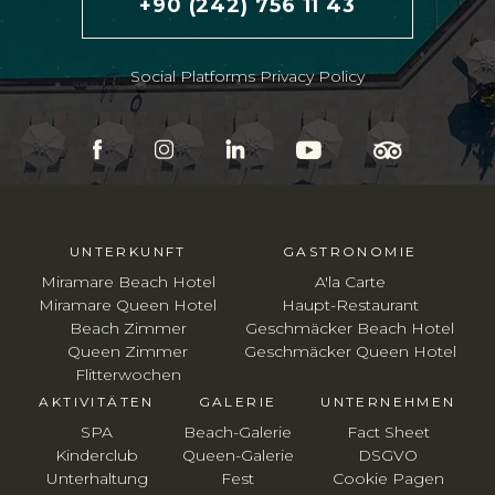
+90 (242) 756 11 43
Social Platforms Privacy Policy
UNTERKUNFT
GASTRONOMIE
Miramare Beach Hotel
A'la Carte
Miramare Queen Hotel
Haupt-Restaurant
Beach Zimmer
Geschmäcker Beach Hotel
Queen Zimmer
Geschmäcker Queen Hotel
Flitterwochen
AKTIVITÄTEN
GALERIE
UNTERNEHMEN
SPA
Beach-Galerie
Fact Sheet
Kinderclub
Queen-Galerie
DSGVO
Unterhaltung
Fest
Cookie Pagen