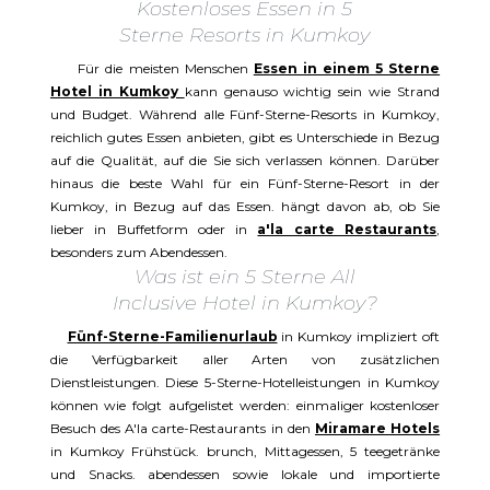
Kostenloses Essen in 5
Sterne Resorts in Kumkoy
Für die meisten Menschen
Essen in einem 5 Sterne
Hotel in Kumkoy
kann genauso wichtig sein wie Strand
und Budget. Während alle Fünf-Sterne-Resorts in Kumkoy,
reichlich gutes Essen anbieten, gibt es Unterschiede in Bezug
auf die Qualität, auf die Sie sich verlassen können. Darüber
hinaus die beste Wahl für ein Fünf-Sterne-Resort in der
Kumkoy, in Bezug auf das Essen. hängt davon ab, ob Sie
lieber in Buffetform oder in
a'la carte Restaurants
,
besonders zum Abendessen.
Was ist ein 5 Sterne All
Inclusive Hotel in Kumkoy?
Fünf-Sterne-Familienurlaub
in Kumkoy impliziert oft
die Verfügbarkeit aller Arten von zusätzlichen
Dienstleistungen. Diese 5-Sterne-Hotelleistungen in Kumkoy
können wie folgt aufgelistet werden: einmaliger kostenloser
Besuch des A'la carte-Restaurants in den
Miramare Hotels
in Kumkoy Frühstück. brunch, Mittagessen, 5 teegetränke
und Snacks. abendessen sowie lokale und importierte