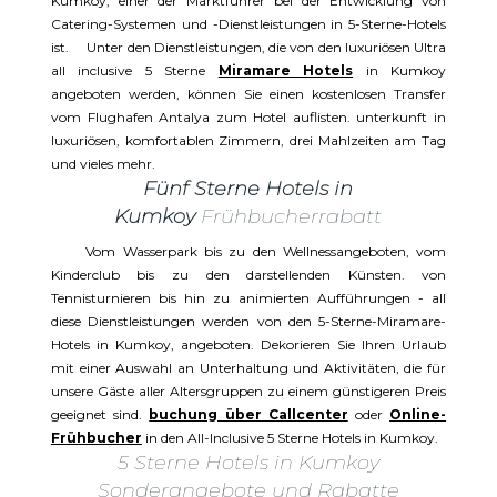
Kumkoy, einer der Marktführer bei der Entwicklung von
Catering-Systemen und -Dienstleistungen in 5-Sterne-Hotels
ist. Unter den Dienstleistungen, die von den luxuriösen Ultra
all inclusive 5 Sterne
Miramare Hotels
in Kumkoy
angeboten werden, können Sie einen kostenlosen Transfer
vom Flughafen Antalya zum Hotel auflisten. unterkunft in
luxuriösen, komfortablen Zimmern, drei Mahlzeiten am Tag
und vieles mehr.
Fünf Sterne Hotels in
Kumkoy
Frühbucherrabatt
Vom Wasserpark bis zu den Wellnessangeboten, vom
Kinderclub bis zu den darstellenden Künsten. von
Tennisturnieren bis hin zu animierten Aufführungen - all
diese Dienstleistungen werden von den 5-Sterne-Miramare-
Hotels in Kumkoy, angeboten. Dekorieren Sie Ihren Urlaub
mit einer Auswahl an Unterhaltung und Aktivitäten, die für
unsere Gäste aller Altersgruppen zu einem günstigeren Preis
geeignet sind.
buchung über Callcenter
oder
Online-
Frühbucher
in den All-Inclusive 5 Sterne Hotels in Kumkoy.
5 Sterne Hotels in Kumkoy
Sonderangebote und Rabatte