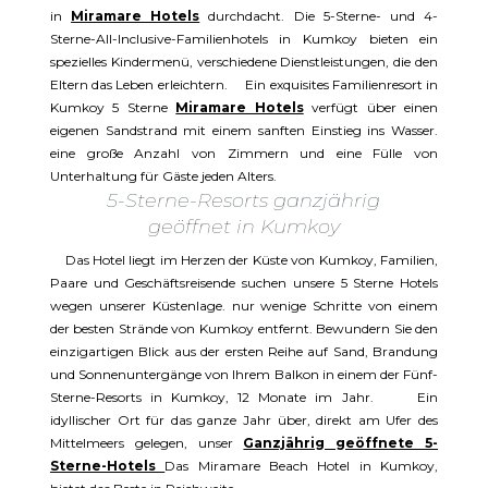
in
Miramare Hotels
durchdacht. Die 5-Sterne- und 4-
Sterne-All-Inclusive-Familienhotels in Kumkoy bieten ein
spezielles Kindermenü, verschiedene Dienstleistungen, die den
Eltern das Leben erleichtern. Ein exquisites Familienresort in
Kumkoy 5 Sterne
Miramare Hotels
verfügt über einen
eigenen Sandstrand mit einem sanften Einstieg ins Wasser.
eine große Anzahl von Zimmern und eine Fülle von
Unterhaltung für Gäste jeden Alters.
5-Sterne-Resorts ganzjährig
geöffnet in Kumkoy
Das Hotel liegt im Herzen der Küste von Kumkoy, Familien,
Paare und Geschäftsreisende suchen unsere 5 Sterne Hotels
wegen unserer Küstenlage. nur wenige Schritte von einem
der besten Strände von Kumkoy entfernt. Bewundern Sie den
einzigartigen Blick aus der ersten Reihe auf Sand, Brandung
und Sonnenuntergänge von Ihrem Balkon in einem der Fünf-
Sterne-Resorts in Kumkoy, 12 Monate im Jahr. Ein
idyllischer Ort für das ganze Jahr über, direkt am Ufer des
Mittelmeers gelegen, unser
Ganzjährig geöffnete 5-
Sterne-Hotels
Das Miramare Beach Hotel in Kumkoy,