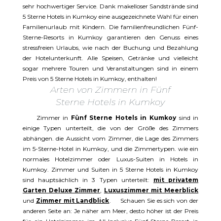
sehr hochwertiger Service. Dank makelloser Sandstrände sind
5 Sterne Hotels in Kumkoy eine ausgezeichnete Wahl für einen
Familienurlaub mit Kindern. Die familienfreundlichen Fünf-
Sterne-Resorts in Kumkoy garantieren den Genuss eines
stressfreien Urlaubs, wie nach der Buchung und Bezahlung
der Hotelunterkunft. Alle Speisen, Getränke und vielleicht
sogar mehrere Touren und Veranstaltungen sind in einem
Preis von 5 Sterne Hotels in Kumkoy, enthalten!
Arten von Zimmern in Fünf
Sterne Hotels in Kumkoy
Zimmer in
Fünf Sterne Hotels in Kumkoy
sind in
einige Typen unterteilt, die von der Größe des Zimmers
abhängen. die Aussicht vom Zimmer, die Lage des Zimmers
im 5-Sterne-Hotel in Kumkoy, und die Zimmertypen. wie ein
normales Hotelzimmer oder Luxus-Suiten in Hotels in
Kumkoy. Zimmer und Suiten in 5 Sterne Hotels in Kumkoy
sind hauptsächlich in 3 Typen unterteilt:
mit privatem
Garten Deluxe Zimmer
,
Luxuszimmer mit Meerblick
und
Zimmer mit Landblick
. Schauen Sie es sich von der
anderen Seite an: Je näher am Meer, desto höher ist der Preis