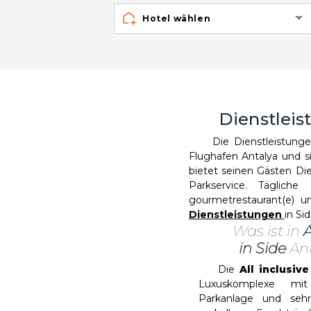
Hotel wählen
Dienstleis
Die Dienstleistunge
Flughafen Antalya und si
bietet seinen Gästen Di
Parkservice. Täglich
gourmetrestaurant(e) u
Dienstleistungen
in Si
Was ist in
A
in Side
Ant
Die
All inclusiv
Luxuskomplexe mit
Parkanlage und sehr