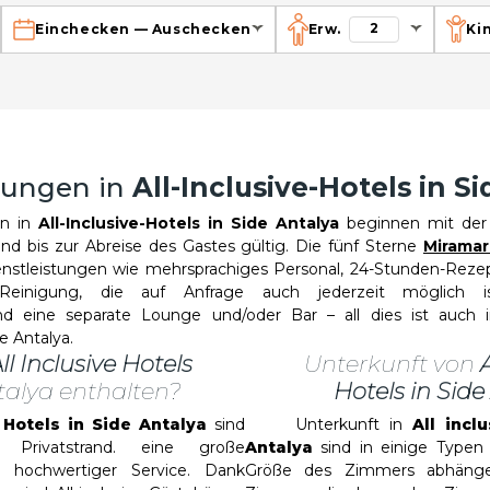
2
Einchecken
—
Auschecken
Erw.
Ki
tungen in
All-Inclusive-Hotels in S
n in
All-Inclusive-Hotels in Side Antalya
beginnen mit der
nd bis zur Abreise des Gastes gültig. Die fünf Sterne
Miramar
enstleistungen wie mehrsprachiges Personal, 24-Stunden-Reze
e Reinigung, die auf Anfrage auch jederzeit möglich is
nd eine separate Lounge und/oder Bar – all dies ist auch
de Antalya.
ll Inclusive Hotels
Unterkunft von
A
alya enthalten?
Hotels in Side
e Hotels in Side Antalya
sind
Unterkunft in
All incl
 Privatstrand. eine große
Antalya
sind in einige Typen 
 hochwertiger Service. Dank
Größe des Zimmers abhänge