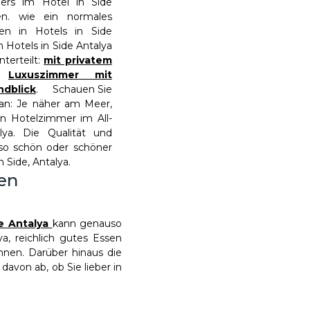
rs im Hotel in Side
n. wie ein normales
en in Hotels in Side
n Hotels in Side Antalya
nterteilt:
mit privatem
,
Luxuszimmer mit
ndblick
. Schauen Sie
 an: Je näher am Meer,
ein Hotelzimmer im All-
alya. Die Qualität und
so schön oder schöner
n Side, Antalya.
den
de Antalya
kann genauso
ya, reichlich gutes Essen
önnen. Darüber hinaus die
davon ab, ob Sie lieber in