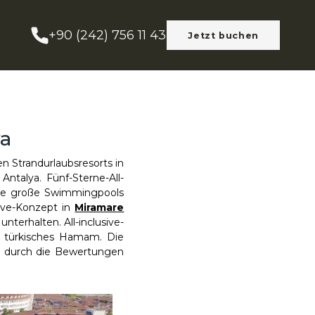
+90 (242) 756 11 43
Jetzt buchen
ya
en Strandurlaubsresorts in
 Antalya. Fünf-Sterne-All-
rere große Swimmingpools
ive-Konzept in
Miramare
terhalten. All-inclusive-
n türkisches Hamam. Die
fig durch die Bewertungen
.