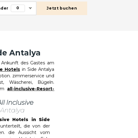
0
nder
Jetzt buchen
ide Antalya
 Ankunft des Gastes am
e Hotels
in Side Antalya
ption. zimmerservice und
t, Wäscherei, Bügeln.
 im
all-inclusive-Resort-
ll Inclusive
Antalya
usive Hotels in Side
unterteilt, die von der
n. die Aussicht vom