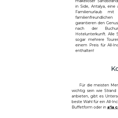
makelloser Sandstrände
in Side, Antalya, ein
Familienurlaub mit
familienfreundlich
garantieren den Genuss
nach der Buchu
Hotelunterkunft. Alle 
sogar mehrere Touren
einem Preis für All-Inc
enthalten!
Ko
Für die meisten Me
wichtig sein wie Strand 
anbieten, gibt es Unters
beste Wahl für ein All-In
Buffetform oder in
a'la 