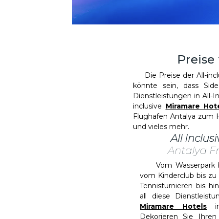
Preise 
Die Preise der All-inclu
könnte sein, dass Sid
Dienstleistungen in All-
inclusive
Miramare Hot
Flughafen Antalya zum Ho
und vieles mehr.
All Inclus
Antalya F
Vom Wasserpark bis
vom Kinderclub bis zu
Tennisturnieren bis h
all diese Dienstleist
Miramare Hotels
in
Dekorieren Sie Ihren