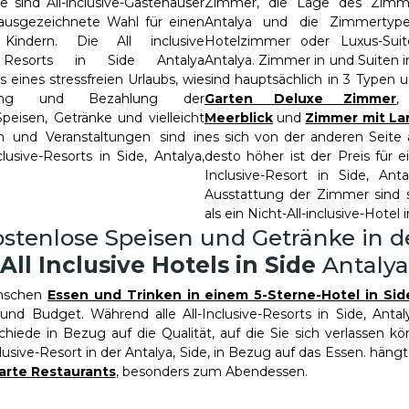
 sind All-inclusive-Gästehäuser
Zimmer, die Lage des Zimme
e ausgezeichnete Wahl für einen
Antalya und die Zimmertype
 Kindern. Die All inclusive
Hotelzimmer oder Luxus-Suit
en Resorts in Side Antalya
Antalya. Zimmer in und Suiten i
 eines stressfreien Urlaubs, wie
sind hauptsächlich in 3 Typen u
ng und Bezahlung der
Garten Deluxe Zimmer
Speisen, Getränke und vielleicht
Meerblick
und
Zimmer mit La
 und Veranstaltungen sind in
es sich von der anderen Seite
lusive-Resorts in Side, Antalya,
desto höher ist der Preis für 
Inclusive-Resort in Side, Ant
Ausstattung der Zimmer sind 
als ein Nicht-All-inclusive-Hotel i
stenlose Speisen und Getränke in 
All Inclusive Hotels in Side
Antalya
nschen
Essen und Trinken in einem 5-Sterne-Hotel in Si
und Budget. Während alle All-Inclusive-Resorts in Side, Antal
chiede in Bezug auf die Qualität, auf die Sie sich verlassen k
clusive-Resort in der Antalya, Side, in Bezug auf das Essen. hängt 
carte Restaurants
, besonders zum Abendessen.