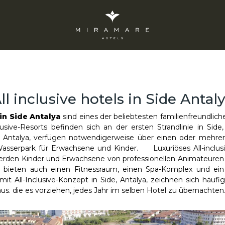
ll inclusive hotels in Side Antal
 in Side Antalya
sind eines der beliebtesten familienfreundlich
lusive-Resorts befinden sich an der ersten Strandlinie in Side,
de, Antalya, verfügen notwendigerweise über einen oder meh
Wasserpark für Erwachsene und Kinder. Luxuriöses All-inclus
erden Kinder und Erwachsene von professionellen Animateuren un
ya, bieten auch einen Fitnessraum, einen Spa-Komplex und ei
mit All-Inclusive-Konzept in Side, Antalya, zeichnen sich häu
s. die es vorziehen, jedes Jahr im selben Hotel zu übernachten