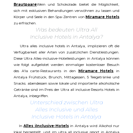
Brautpaare
Wein und Schokolade. bietet die Möglichkeit,
sich mit exklusiven Behandlungen verwöhnen zu lassen und
Körper und Seele in den Spa-Zentren von
Miramare Hotels
zu erfrischen.
Was bedeuten Ultra All
Inclusive Hotels in Antalya?
Ultra alles inclusive hotels in Antalya, implizieren oft die
Verfügbarkeit aller Arten von zusätzlichen Dienstleistungen.
Diese Ultra Alles-inclusive-Hotelleistungen in Antalya können
wie folgt aufgelistet werden: einmaliger kostenloser Besuch
des A'la carte-Restaurants in den
Miramare Hotels
in
Antalya Frühstück, Brunch, Mittagessen, 5 Teegetränke und
Snacks. abendessen sowie lokale und importierte alkoholische
Getränke sind im Preis der Ultra all inclusive Resorts Hotels in
Antalya, inbegriffen.
Unterschied zwischen Ultra
Alles Inclusive und Alles
Inclusive Hotels in Antalya
In
Alles iInclusive-Hotels
in Antalya wird Alkohol nur
lokal hergestellt, und im ultra all inclusive resort in Antalya