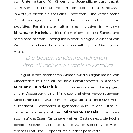
von Unterhaltung für Kinder und Jugendliche durchdacht.
Die 5-Sterne- und 4-Sterne-Familienhotels ultra alles inclusive
in Antalya bieten ein spezielles Kindermenü und verschiedene
Dienstleistungen, die den Eltern das Leben erleichtern. Ein
exquisites Familienhotel ultra alles inclusive in Antalya
Miramare Hotels
verfügt über einen eigenen Sandstrand
mit einem sanften Einstieg ins Wasser. eine große Anzahl von
Zimmern und eine Fülle von Unterhaltung für Gäste jeden
Alters.
Die besten kinderfreundlichen
Ultra All Inclusive Hotels in Antalya
Es gibt einen besonderen Ansatz für die Organisation von
Kinderferien in ultra all inclusive Familienhotels in Antalya:
Miraland Kinderclub
mit professionellen Pädagogen,
einem Wasserpark, einer Minidisco und einer hervorragenden
Kinderanimation wurde im Antalya ultra all inclusive Hotel
durchdacht. Besonderes Augenmerk wird in den ultra all
inclusive familiengeführten
Miramare Hotels
in Antalya
auch auf das Essen für unsere kleinen Gäste gelegt. die Köche
bereiten spezielle Gerichte für sie zu, es stehen viele Breie,
frisches Obst und Suppenpüree auf der Speisekarte.