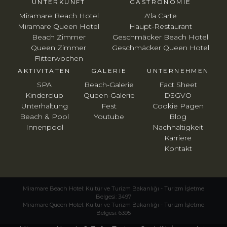
UNTERKUNFT
GASTRONOMIE
Miramare Beach Hotel
A'la Carte
Miramare Queen Hotel
Haupt-Restaurant
Beach Zimmer
Geschmäcker Beach Hotel
Queen Zimmer
Geschmäcker Queen Hotel
Flitterwochen
AKTIVITÄTEN
GALERIE
UNTERNEHMEN
SPA
Beach-Galerie
Fact Sheet
Kinderclub
Queen-Galerie
DSGVO
Unterhaltung
Fest
Cookie Pagen
Beach & Pool
Youtube
Blog
Innenpool
Nachhaltigkeit
Karriere
Kontakt
Miramare Beach Hotel: Kültür ve Turizm Bakanlığı - Turizm İşletme
Belgesi: 3497
Miramare Queen Hotel: Kültür ve Turizm Bakanlığı - Turizm İşletme
Belgesi: 6395