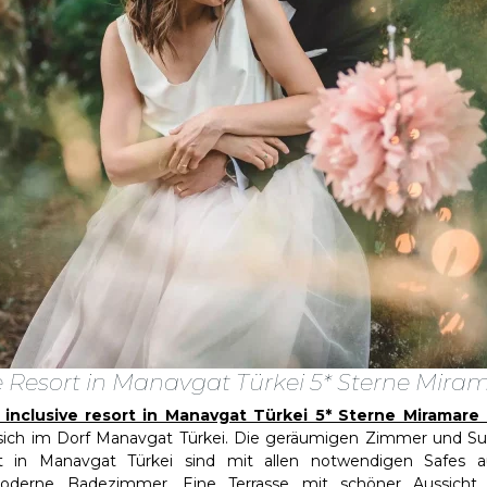
ive Resort in Manavgat Türkei 5* Sterne Mir
ll inclusive resort in Manavgat Türkei 5* Sterne Miramar
sich im Dorf Manavgat Türkei. Die geräumigen Zimmer und Suite
 in Manavgat Türkei sind mit allen notwendigen Safes aus
derne Badezimmer. Eine Terrasse mit schöner Aussicht i