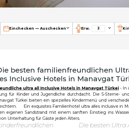
2
Einchecken
—
Auschecken
Erw.
Ki
Die besten familienfreundlichen Ultr
les Inclusive Hotels in Manavgat Tür
eundliche ultra all Inclusive Hotels in Manavgat Türkei
- In
tung für Kinder und Jugendliche durchdacht. Die 5-Sterne- und
 Manavgat Türkei bieten ein spezielles Kindermenü und verschied
eichtern. Ein exquisites Familienhotel ultra alles inclusive in 
en eigenen Sandstrand mit einem sanften Einstieg ins Wasse
on Unterhaltung für Gäste jeden Alters.
kinderfreundlichen
Die besten Ultra A