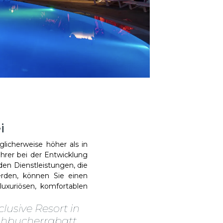
i
glicherweise höher als in
ührer bei der Entwicklung
den Dienstleistungen, die
den, können Sie einen
uxuriösen, komfortablen
clusive Resort in
ühbucherrabatt