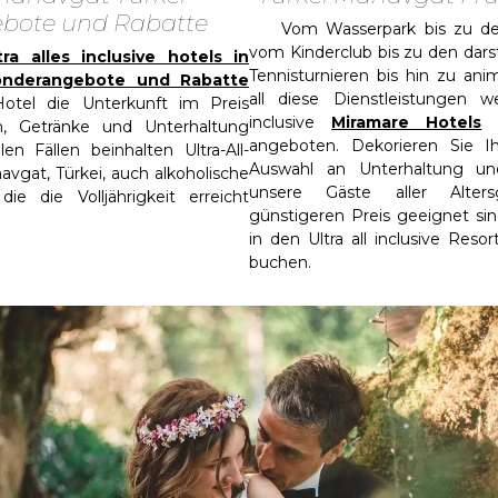
bote und Rabatte
Vom Wasserpark bis zu den
vom Kinderclub bis zu den dars
ra alles inclusive hotels in
Tennisturnieren bis hin zu ani
onderangebote und Rabatte
all diese Dienstleistungen w
otel die Unterkunft im Preis
inclusive
Miramare Hotels
i
en, Getränke und Unterhaltung
angeboten. Dekorieren Sie I
en Fällen beinhalten Ultra-All-
Auswahl an Unterhaltung und
avgat, Türkei, auch alkoholische
unsere Gäste aller Alte
ie die Volljährigkeit erreicht
günstigeren Preis geeignet sin
in den Ultra all inclusive Reso
buchen.