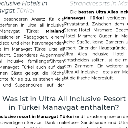
nclusive Hotels in
Strandresorts in M
vgat
Türkei
Die
besten Ultra Alles Inc
Manavgat Türkei
verfügen 
sonderen Ansatz für die
Privatstrand. Zwischen dem ul
erferien in ultra all inclusive
Sterne-Hotel Miramare Beac
 Manavgat Türkei:
Miraland
Hotel Miramare Queen in Man
essionellen Pädagogen, einem
keine Straße, keine Barrieren
idisco und einer hervorragenden
resort. Einer der Hauptgründe,
e im Manavgat Türkei ultra all
Ultra Alles inclusive Hote
hdacht. Besonderes Augenmerk
entscheiden sollten, ist die m
l inclusive familiengeführten
den Zimmern. Ein weiterer 
Manavgat Türkei auch auf das
Ultra-All-Inclusive-Hotels am M
inen Gäste gelegt. die Köche
ist die frische Meeresluft.
chte für sie zu, es stehen viele
st und Suppenpüree auf der
Was ist in Ultra All Inclusive Resort
in Türkei Manavgat enthalten?
inclusive resort in Manavgat Türkei
sind Luxuskomplexe an der
hwertigem Service. Dank makelloser Sandstrände sind Ultra a