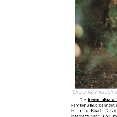
Ultra All Inclus
Der
beste ultra a
Familienurlaub befindet 
Miramare Beach Resort
Internetzugang und mo