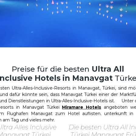
Preise für die besten
Ultra All
Inclusive Hotels in Manavgat
Türke
n Ultra-Alles-Inclusive-Resorts in Manavgat, Türkei, sind mö
und dafür könnte sein, dass Manavgat Türkei einer der Marktf
d Dienstleistungen in Ultra-Alles-Inclusive-Hotels ist. Unter 
 Resorts in Manavgat Türkei
Miramare Hotels
angeboten wer
om Flughafen Manavgat zum Hotel auflisten. unterkunft in l
n am Tag und vieles mehr.
ltra Alles Inclusive
Die besten Ultra All In
 Manavgat Türkei
Türkei Manavgat Fr