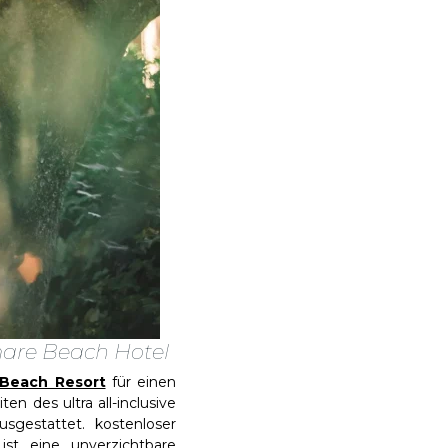
amare Beach Hotel
e Beach Resort
für einen
n des ultra all-inclusive
gestattet. kostenloser
st eine unverzichtbare