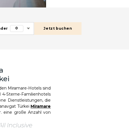
0
nder
Jetzt buchen
a
kei
 den Miramare-Hotels sind
 4-Sterne-Familienhotels
ene Dienstleistungen, die
Manavgat Türkei
Miramare
r. eine große Anzahl von
ll Inclusive