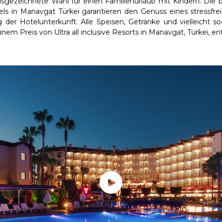
sgezeichnete Wahl für einen Familienurlaub mit Kindern. Die bes
els in Manavgat Türkei garantieren den Genuss eines stressfre
er Hotelunterkunft. Alle Speisen, Getränke und vielleicht 
inem Preis von Ultra all inclusive Resorts in Manavgat, Türkei, en