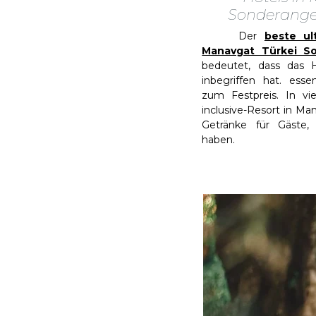
Sonderange
Der
beste ult
Manavgat Türkei S
bedeutet, dass das H
inbegriffen hat. ess
zum Festpreis. In viel
inclusive-Resort in Man
Getränke für Gäste, d
haben.