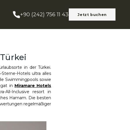
+90 (242) 756 11 43
Jetzt buchen
 Türkei
rlaubsorte in der Türkei.
-Sterne-Hotels ultra alles
oße Swimmingpools sowie
vgat in
Miramare Hotels
All-Inclusive resort in
isches Hamam. Die besten
 Bewertungen regelmäßiger