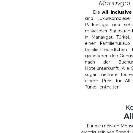
Manavgat
Die
All inclusiv
sind Luxuskomplexe 
Parkanlage und sehr
makelloser Sandstrände
in Manavgat, Türkei,
einen Familienurlaub 
familienfreundliche
garantieren den Genuss
nach der Buchu
Hotelunterkunft. Alle 
sogar mehrere Touren
einem Preis für All-
Türkei, enthalten!
Ko
Al
Für die meisten Men
wichtig sein wie Strand 