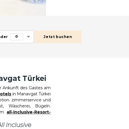
0
nder
Jetzt buchen
navgat Türkei
r Ankunft des Gastes am
otels
in Manavgat Türkei
ption. zimmerservice und
t, Wäscherei, Bügeln.
 im
all-inclusive-Resort-
ll Inclusive