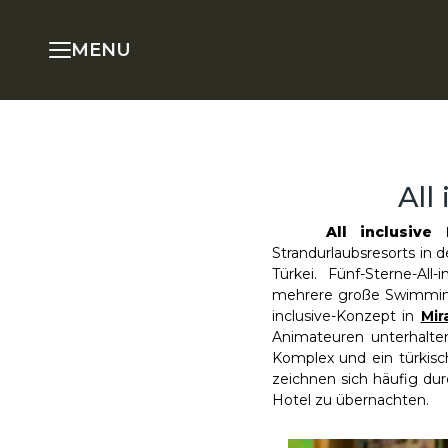
MENU
All
All inclusiv
Strandurlaubsresorts in d
Türkei. Fünf-Sterne-Al
mehrere große Swimming
inclusive-Konzept in
Mir
Animateuren unterhalten.
Komplex und ein türkisc
zeichnen sich häufig du
Hotel zu übernachten.