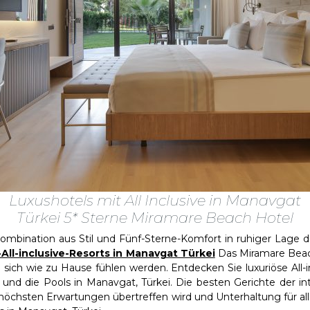
Luxushotels mit All Inclusive in Manavgat
Türkei 5* Sterne Miramare Beach Hotel
ination aus Stil und Fünf-Sterne-Komfort in ruhiger Lage der
All-inclusive-Resorts in Manavgat Türkei
Das Miramare Beac
 sich wie zu Hause fühlen werden. Entdecken Sie luxuriöse All
 und die Pools in Manavgat, Türkei. Die besten Gerichte der in
 höchsten Erwartungen übertreffen wird und Unterhaltung für al