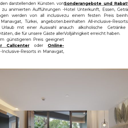
 den darstellenden Künsten. von
Sonderangebote und Rabat
in zu animierten Aufführungen -
Hotel Unterkunft, Essen, Getr
ungen werden von all inclusive
zu einem festen Preis beinhal
Manavgat, Türkei, angeboten.
beinhalten All-inclusive-Resor
 Urlaub mit einer Auswahl an
auch alkoholische Getränke
täten, die für unsere Gäste aller
Volljährigkeit erreicht haben.
em günstigeren Preis geeignet
 Callcenter
oder
Online-
l-Inclusive-Resorts in Manavgat,