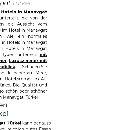
vgat
Türkei
e Hotels in Manavgat
nterteilt, die von der
n. die Aussicht vom
 im Hotel in Manavgat
n. wie ein normales
 in Hotels in Manavgat
in Hotels in Manavgat
3 Typen unterteilt:
mit
mer
,
Luxuszimmer mit
ndblick
. Schauen Sie
 an: Je näher am Meer,
ein Hotelzimmer im All-
ürkei. Die Qualität und
so schön oder schöner
 in Manavgat, Türkei.
den
kei
gat Türkei
kann genauso
ei, reichlich gutes Essen