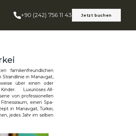
+90 (242) 756 11 43
Jetzt buchen
rkei
en familienfreundlichen
n Strandlinie in Manavgat,
erweise über einen oder
Kinder. Luxuriöses All-
ene von professionellen
n Fitnessraum, einen Spa-
ept in Manavgat, Türkei,
en, jedes Jahr im selben