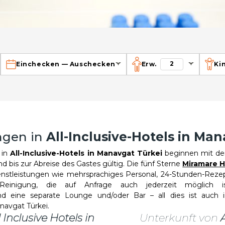
2
Einchecken
—
Auschecken
Erw.
Ki
ngen in
All-Inclusive-Hotels in Ma
 in
All-Inclusive-Hotels in Manavgat Türkei
beginnen mit de
d bis zur Abreise des Gastes gültig. Die fünf Sterne
Miramare H
enstleistungen wie mehrsprachiges Personal, 24-Stunden-Reze
e Reinigung, die auf Anfrage auch jederzeit möglich is
nd eine separate Lounge und/oder Bar – all dies ist auch
navgat Türkei.
 Inclusive Hotels in
Unterkunft von
A