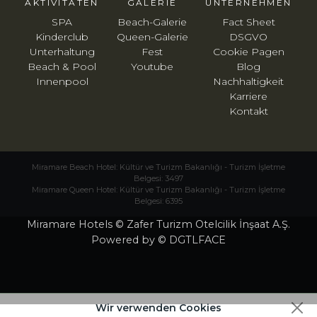
AKTIVITÄTEN
GALERIE
UNTERNEHMEN
SPA
Beach-Galerie
Fact Sheet
Kinderclub
Queen-Galerie
DSGVO
Unterhaltung
Fest
Cookie Pagen
Beach & Pool
Youtube
Blog
Innenpool
Nachhaltigkeit
Karriere
Kontakt
Miramare Beach Hotel: Kültür ve Turizm Bakanlığı - Turizm İşletme
Belgesi: 3497
Miramare Queen Hotel: Kültür ve Turizm Bakanlığı - Turizm İşletme
Belgesi: 6395
Miramare Hotels © Zafer Turizm Otelcilik İnşaat A.Ş.
Powered by © DGTLFACE
Wir verwenden Cookies