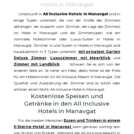
Hotels in Manavgat
Unterkunft in
All inclusive Hotels in Manavgat
sind in
einige Typen unterteilt, die von der Größe des Zimmers
abhängen. die Aussicht vom Zimmer, die Lage des Zimmers
im Hotel in Manavgat und die Zimmertypen. wie ein
normales Hotelzimmer oder Luxus-Suiten in Hotels in
Manavgat. Zimmer in und Suiten in Hotels in Manavgat sind
hauptsächlich in 3 Typen unterteilt:
mit privatem Garten
Deluxe Zimmer
,
Luxuszimmer mit Meerblick
und
Zimmer mit Landblick
. Schauen Sie es sich von der
anderen Seite an: Je näher am Meer, desto höher ist der Preis
für ein Hotelzimmer im All-Inclusive-Resort in Manavgat. Die
Qualität und Ausstattung der Zimmer sind so schön oder
schöner als ein Nicht-All-inclusive-Hotel in Manavgat.
Kostenlose Speisen und
Getränke in den All Inclusive
Hotels in Manavgat
Für die meisten Menschen
Essen und Trinken in einem
5-Sterne-Hotel in Manavgat
kann genauso wichtig sein
wie Strand und Budget. Während alle All-Inclusive-Resorts in