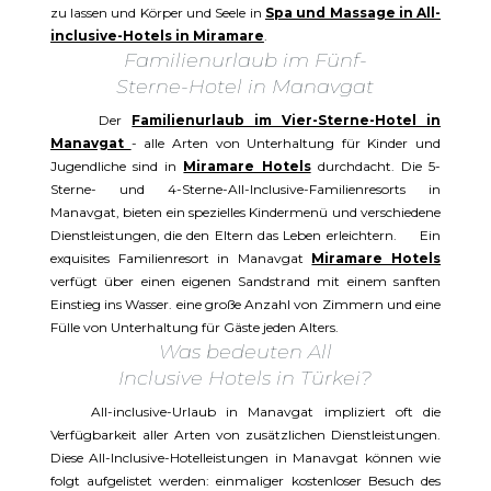
zu lassen und Körper und Seele in
Spa und Massage in All-
inclusive-Hotels in Miramare
.
Familienurlaub im Fünf-
Sterne-Hotel in Manavgat
Der
Familienurlaub im Vier-Sterne-Hotel in
Manavgat
- alle Arten von Unterhaltung für Kinder und
Jugendliche sind in
Miramare Hotels
durchdacht. Die 5-
Sterne- und 4-Sterne-All-Inclusive-Familienresorts in
Manavgat, bieten ein spezielles Kindermenü und verschiedene
Dienstleistungen, die den Eltern das Leben erleichtern. Ein
exquisites Familienresort in Manavgat
Miramare Hotels
verfügt über einen eigenen Sandstrand mit einem sanften
Einstieg ins Wasser. eine große Anzahl von Zimmern und eine
Fülle von Unterhaltung für Gäste jeden Alters.
Was bedeuten All
Inclusive Hotels in Türkei?
All-inclusive-Urlaub in Manavgat impliziert oft die
Verfügbarkeit aller Arten von zusätzlichen Dienstleistungen.
Diese All-Inclusive-Hotelleistungen in Manavgat können wie
folgt aufgelistet werden: einmaliger kostenloser Besuch des