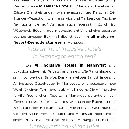
Flughafen Antalya und sind bis zur Abreise des Gastes gültig.
Die fünf Sterne
Miramare Hotels
in Manavgat bietet seinen
Gästen Dienstleistungen wie mehrsprachiges Personal, 24-
Stunden-Rezeption. zimmerservice und Parkservice. Tägliche
Reinigung, die auf Anfrage auch jederzeit möglich ist,
Wäscherei, Bügeln. gourmetrestaurant(e) und eine separate
Lounge und/oder Bar – all dies ist auch im
all-inclusive-
Resort-Dienstleistungen
in Manavgat.
Was ist in All Inclusive Hotels
in Manavgat enthalten?
Die
All inclusive Hotels in Manavgat
sind
Luxuskomplexe mit Privatstrand. eine große Parkanlage und
sehr hochwertiger Service. Dank makelloser Sandstrände sind
All-inclusive-Gästehäuser in Manavgat, eine ausgezeichnete
Wahl für einen Familienurlaub mit Kindern. Die All inclusive
familienfreundlichen Resorts in Manavgat garantieren den
Genuss eines stressfreien Urlaubs, wie nach der Buchung und
Bezahlung der Hotelunterkunft. Alle Speisen, Getränke und
vielleicht sogar mehrere Touren und Veranstaltungen sind in
einem Preis für All-Inclusive-Resorts in Manavgat, enthalten!
Unterkunft von All Inclusive