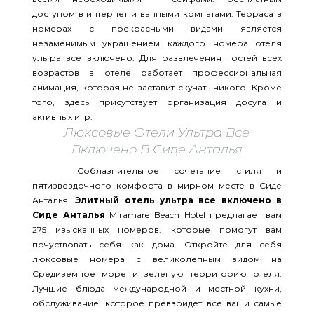
доступом в интернет и ванными комнатами. Терраса в
номерах с прекрасными видами является
незаменимым украшением каждого номера отеля
ультра все включено. Для развлечения гостей всех
возрастов в отеле работает профессиональная
анимация, которая не заставит скучать никого. Кроме
того, здесь присутствует организация досуга и
активных игр.
Люксовые Отели Ультра Все
Включено В Сиде Анталья
Соблазнительное сочетание стиля и
пятизвездочного комфорта в мирном месте в Сиде
Анталья.
Элитный отель ультра все включено в
Сиде Анталья
Miramare Beach Hotel предлагает вам
275 изысканных номеров. которые помогут вам
почуствовать себя как дома. Откройте для себя
люксовые номера с великолепным видом на
Средиземное море и зеленую территорию отеля.
Лучшие блюда международной и местной кухни,
обслуживание. которое превзойдет все ваши самые