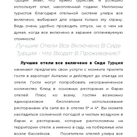
Турция знает, что нужно туристам, и успешно
использует опыт, накопленный годами. Миллионы
туристов благодаря отельной системе ультра все
включено, выбирают для отдыха только эту страну.
Ведь очень удобно проводить отпуск, ни о чем не
думая, когда все включено в заранее оплачевуемую
стоимость!
Лучшие Отели Все Включено В Сиде
Турция - Что Входит В Проживание?
Лучшие отели все включено в Сиде
Турция
начинают предлагать свои услуги с момента прилета
гостя в аэропорт Анталии и действуют до отьезда из
отеля. Гости могут попробовать неограниченное
количество блюд в основных ресторанах и барах
отелей. Плюс ко всему, гостям возможно
единоразовое бесплатное использование
ресторанами a'la carte во в отелях 5* и 4*. Вы можете
насладиться солнечной погодой и чистым воздухом в
барах и ресторанах, которые расположены на
территории отеля. а именно в саду, на побережье или
возле бассейнов. Посетители отелей ультра все