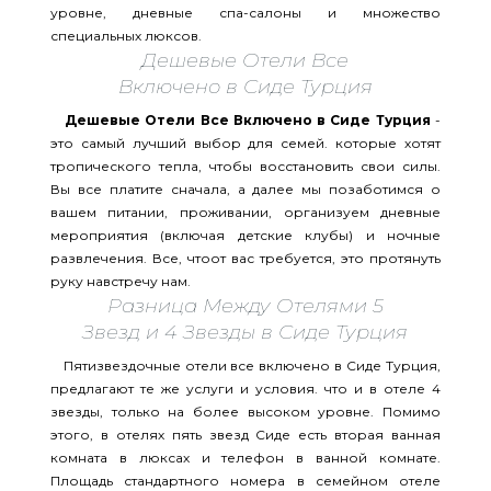
уровне, дневные спа-салоны и множество
специальных люксов.
Дешевые Отели Все
Включено в Сиде Турция
Дешевые Отели Все Включено в Сиде Турция
-
это самый лучший выбор для семей. которые хотят
тропического тепла, чтобы восстановить свои силы.
Вы все платите сначала, а далее мы позаботимся о
вашем питании, проживании, организуем дневные
мероприятия (включая детские клубы) и ночные
развлечения. Все, чтоот вас требуется, это протянуть
руку навстречу нам.
Разница Между Отелями 5
Звезд и 4 Звезды в Сиде Турция
Пятизвездочные отели все включено в Сиде Турция,
предлагают те же услуги и условия. что и в отеле 4
звезды, только на более высоком уровне. Помимо
этого, в отелях пять звезд Сиде есть вторая ванная
комната в люксах и телефон в ванной комнате.
Площадь стандартного номера в семейном отеле