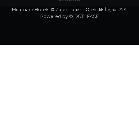
Miramare Hotels © Zafer Turizm Otelcilik İnşaat A.Ş.
Powered by © DGTLFACE