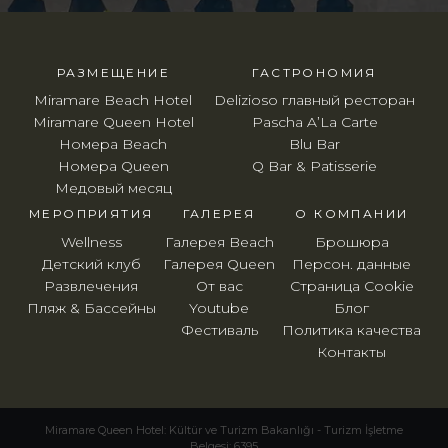
РАЗМЕЩЕНИЕ
ГАСТРОНОМИЯ
Miramare Beach Hotel
Delizioso главный ресторан
Miramare Queen Hotel
Pascha A’La Carte
Номера Beach
Blu Bar
Номера Queen
Q Bar & Patisserie
Медовый месяц
МЕРОПРИЯТИЯ
ГАЛЕРЕЯ
O КОМПАНИИ
Wellness
Галерея Beach
Брошюра
Детский клуб
Галерея Queen
Персон. данные
Развлечения
От вас
Страница Cookie
Пляж & Бассейны
Youtube
Блог
Фестиваль
Политика качества
Контакты
Miramare Queen Hotel: Kültür ve Turizm Bakanlığı - Turizm İşletme
Belgesi: 6395