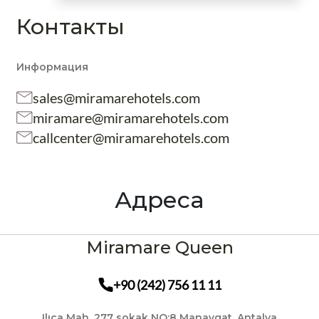
Контакты
Информация
sales@miramarehotels.com
miramare@miramarehotels.com
callcenter@miramarehotels.com
Адреса
Miramare Queen
+90 (242) 756 11 11
Ilıca Mah. 277 sokak NO:8 Manavgat, Antalya