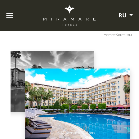
RU
Home
>
Контакты
Miramare Queen