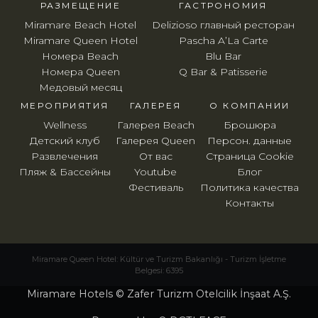
РАЗМЕЩЕНИЕ
ГАСТРОНОМИЯ
Miramare Beach Hotel
Delizioso главный ресторан
Miramare Queen Hotel
Pascha A’La Carte
Номера Beach
Blu Bar
Номера Queen
Q Bar & Patisserie
Медовый месяц
МЕРОПРИЯТИЯ
ГАЛЕРЕЯ
O КОМПАНИИ
Wellness
Галерея Beach
Брошюра
Детский клуб
Галерея Queen
Персон. данные
Развлечения
От вас
Страница Cookie
Пляж & Бассейны
Youtube
Блог
Фестиваль
Политика качества
Контакты
Miramare Queen Hotel: Kültür ve Turizm Bakanlığı - Turizm İşletme
Belgesi: 6395
Miramare Hotels © Zafer Turizm Otelcilik İnşaat A.Ş.