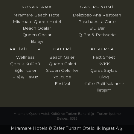
KONAKLAMA
GASTRONOMI
Miramare Beach Hotel
Delizioso Ana Restoran
Miramare Queen Hotel
Pascha A’La Carte
Beach Odalar
Blu Bar
Queen Odalar
Q Bar & Patisserie
Balayı
AKTIVITELER
GALERI
KURUMSAL
Wellness
Beach Galeri
Fact Sheet
Çocuk Kulübü
Queen Galeri
KVKK
Eğlenceler
Sizden Gelenler
Çerez Sayfası
Plaj & Havuz
Youtube
Blog
Festival
Kalite Politikalarımız
İletişim
Miramare Queen Hotel: Kültür ve Turizm Bakanlığı - Turizm İşletme
Belgesi: 6395
Miramare Hotels © Zafer Turizm Otelcilik İnşaat A.Ş.