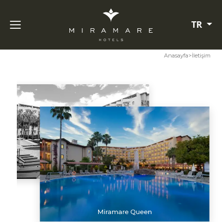
TR
Anasayfa
>
İletişim
Miramare Queen