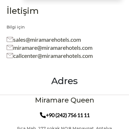
İletişim
Bilgi için
sales@miramarehotels.com
miramare@miramarehotels.com
callcenter@miramarehotels.com
Adres
Miramare Queen
+90 (242) 756 11 11
Ilıca Mah. 277 sokak NO:8 Manavgat, Antalya