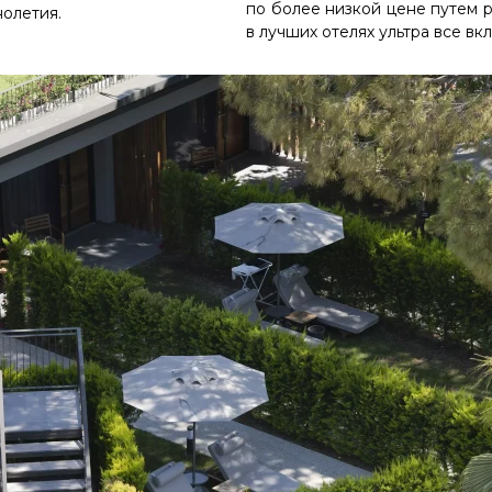
по более низкой цене путем 
олетия.
в лучших отелях ультра все вк