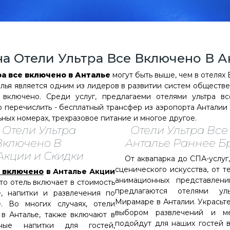
а Отели Ультра Все Включено В 
ра все включено в Анталье
могут быть выше, чем в отелях
алья является одним из лидеров в развитии систем обществе
е включено. Среди услуг, предлагаеми отелями ультра в
о перечислить - бесплатный трансфер из аэропорта Анталии
ых номерах, трехразовое питание и многое другое.
 Отели Ультра
Отели Ультра Все
Включено В
Анталье Раннее 
Акции и Скидки
От аквапарка до СПА-услуг, 
сценического искусства, от 
е включено
в Анталье Акции
анимационных представлен
то отель включает в стоимость
предлагаются отелями ул
е, напитки и развлечения по
Мирамаре в Анталии. Украсьт
. Во многих случаях, отели
выбором развлечений и ме
 в Анталье, также включают в
подойдут для наших гостей в
ьные напитки для гостей,