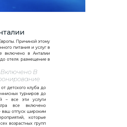
Анталии
 Европы. Причиной этому
нного питания и услуг в
се включено в Анталии
 до отеля. размещение в
 Включено В
Бронирование
от детского клуба до
теннисных турниров до
ий – все эти услуги
ьтра все включено
е ваш отпуск широким
роприятий, которые
сех возрастных групп