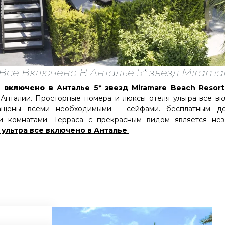
 Все Включено В Анталье 5* звезд Miramar
е включено
в Анталье 5* звезд Miramare Beach Resort
Анталии. Просторные номера и люксы отеля ультра все в
ащены всеми необходимыми - сейфами. бесплатным д
и комнатами. Терраса с прекрасным видом является не
 ультра все включено в Анталье
.