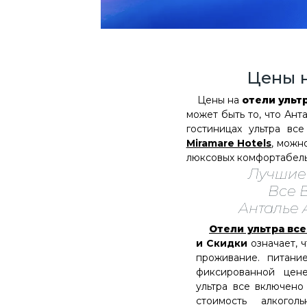
Цены н
Цены на
отели ульт
может быть то, что Ант
гостиницах ультра вс
Miramare Hotels
, можн
люксовых комфортабельн
Лучшие
Все 
Анталье 
Отели ультра вс
и Скидки
означает, ч
проживание. питани
фиксированной цене
ультра все включено
стоимость алкогол