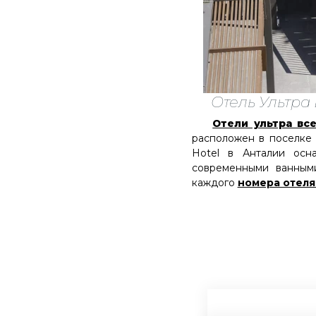
Отель Ультра
Отели ультра вс
расположен в поселке 
Hotel в Анталии осн
современными ванным
каждого
номера отеля