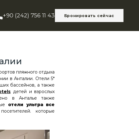
+90 (242) 756 11 43
Бронировать сейчас
талии
рортов пляжного отдыха
нии в Анталии. Отели 5*
ших бассейнов, а также
otels
детей и взрослых
чено в Анталье также
ные
отели ультра все
посетителей. которые