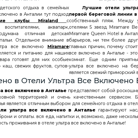
тского отдыха в семейных
Лучшие отели ультр
включено в Анталии тут подход
первой береговой линии 
кие клубы Miraland
с
собственный пляж. Между 
 воспитателями, аквапарк,
отелями 5 звезд Miramare Be
родумана отличная детская
Miramare Queen Hotel в Антал
тальи. Отдельное внимание в
барьеров, ни тем более друг
ьтра все включено
Miramare
главных причин, почему стоит
еляется и питанию для наших
все включено в Анталье - эт
овара готовят для них особые
комнат. Еще одним приятн
 каш, свежих фруктов, супов-
ультра все включено на бе
является свежий приморский в
ено в Отели Ультра Все Включено 
ра все включено в Анталье
представляют собой роскошны
ковной территорией и очень качественным сервисом. Б
ья является отличным выбором для семейного отдыха в отел
ели ультра все включено в Анталье
гарантируют на
 брони и оплаты. вся еда, напитки и, возможно, даже нескол
сть проживания в отеле ультра все включено в Анталье!