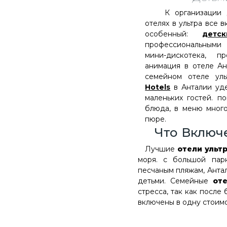
К организации де
отелях в ультра все 
особенный:
детс
профессиональными
мини-дискотека, п
анимация в отеле Ан
семейном отеле ул
Hotels
в Анталии уд
маленьких гостей. п
блюда, в меню много
пюре.
Что Включ
Лучшие
отели ульт
моря. с большой пар
песчаным пляжам, Антал
детьми. Семейные
от
стресса, так как после
включены в одну стоимо