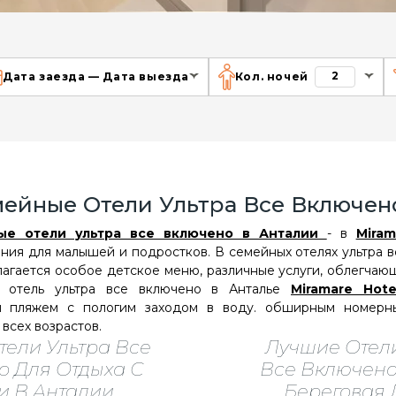
2
Дата заезда
—
Дата выезда
Кол. ночей
ейные Отели Ультра Все Включен
ые отели ультра все включено в Анталии
- в
Miram
ия для малышей и подростков. В семейных отелях ультра в
лагается особое детское меню, различные услуги, облегч
 отель ультра все включено в Анталье
Miramare Hote
м пляжем с пологим заходом в воду. обширным номер
всех возрастов.
тели Ультра Все
Лучшие Отели
о Для Отдыха С
Все Включен
и В Анталии
Береговая