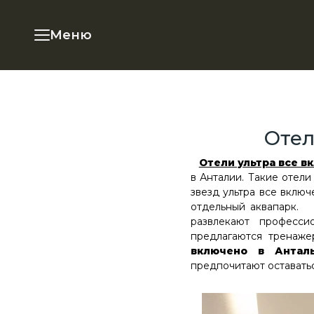
Меню
Отел
Отели ультра все в
в Анталии. Такие отели
звезд ультра все вклю
отдельный аквапарк.
развлекают професси
предлагаются тренаже
включено в Анта
предпочитают оставатьс