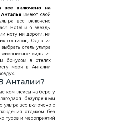
а все включено на
в Анталье
имеют свой
ультра все включено
ach Hotel и 4 звезды
ии нету ни дороги, ни
их гостиниц. Одна из
 выбрать отель ультра
о живописные виды из
ым бонусом в отелях
регу моря в Анталии
оздух.
В Анталии?
е комплексы на берегу
лагодаря безупречным
е ультра все включено с
слаждения отдыхом без
ько туров и мероприятий