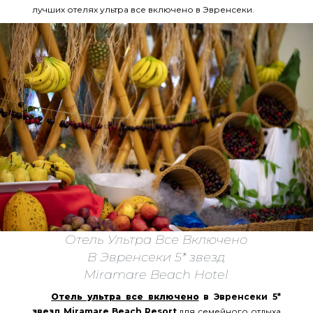
лучших отелях ультра все включено в Эвренсеки.
Отель Ультра Все Включено
В Эвренсеки 5* звезд
Miramare Beach Hotel
Отель ультра все включено
в Эвренсеки 5*
звезд Miramare Beach Resort
для семейного отдыха