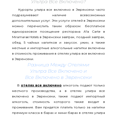
Ультра Все Включено?
Курорты ультра все включено в Эвренсеки часто
подразумевают наличие всевозможных
дополнительных услуг. Эти услуги отелей в Эвренсеки
можно перечислить таким образом: бесплатное
единоразовое посещение ресторана A'la Carte в
Miramarae Hotels в Эвренсеки завтрак, поздний завтрак,
обед, 5 чайных напитков и закусок. ужин, а также
местные и импортные алкогольные напитки включены
в стоимость проживания в отелях ультра все включено
в Эвренсеки.
Разница Между Отелями
Ультра Все Включено и
Все Включено в Эвренсеки
В
отелях все включено
алкоголь подают только
местного производства, а в отелях ультра все
включено в Эвренсеки, также подают импортный
алкоголь, стоимость которого также входит в
проживание. Вам придется платить только за напитки
премиум-класса в барах и мини-барах в отелях ультра