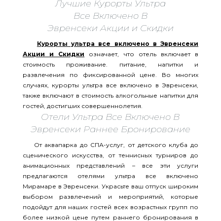
Лучшие Курорты Ультра
Все Включено В
Эвренсеки Акции и Скидки
Курорты ультра все включено в Эвренсеки
Акции и Скидки
означает, что отель включает в
стоимость проживание. питание, напитки и
развлечения по фиксированной цене. Во многих
случаях, курорты ультра все включено в Эвренсеки,
также включают в стоимость алкогольные напитки для
гостей, достигших совершеннолетия.
Отели Ультра Все Включено В
Эвренсеки Раннее Бронирование
От аквапарка до СПА-услуг, от детского клуба до
сценического искусства, от теннисных турниров до
анимационных представлений – все эти услуги
предлагаются отелями ультра все включено
Мирамаре в Эвренсеки. Украсьте ваш отпуск широким
выбором развлечений и мероприятий, которые
подойдут для наших гостей всех возрастных групп по
более низкой цене путем раннего бронирования в