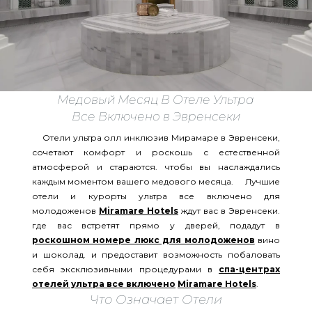
Медовый Месяц В Отеле Ультра
Все Включено в Эвренсеки
Отели ультра олл инклюзив Мирамаре в Эвренсеки,
сочетают комфорт и роскошь с естественной
атмосферой и стараются. чтобы вы наслаждались
каждым моментом вашего медового месяца. Лучшие
отели и курорты ультра все включено для
молодоженов
Miramare Hotels
ждут вас в Эвренсеки.
где вас встретят прямо у дверей, подадут в
роскошном номере люкс для молодоженов
вино
и шоколад. и предоставит возможность побаловать
себя эксклюзивными процедурами в
спа-центрах
отелей ультра все включено
Miramare Hotels
.
Что Означает Отели