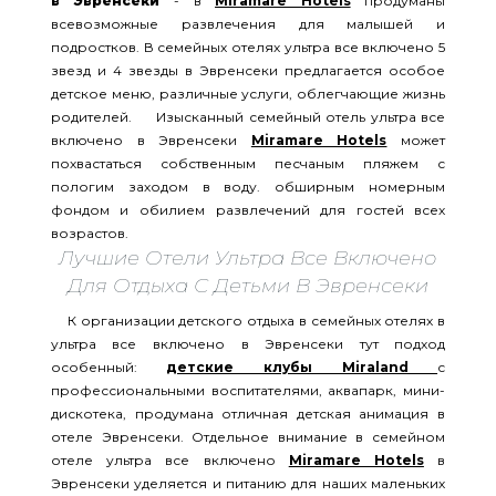
в Эвренсеки
- в
Miramare Hotels
продуманы
всевозможные развлечения для малышей и
подростков. В семейных отелях ультра все включено 5
звезд и 4 звезды в Эвренсеки предлагается особое
детское меню, различные услуги, облегчающие жизнь
родителей. Изысканный семейный отель ультра все
включено в Эвренсеки
Miramare Hotels
может
похвастаться собственным песчаным пляжем с
пологим заходом в воду. обширным номерным
фондом и обилием развлечений для гостей всех
возрастов.
Лучшие Отели Ультра Все Включено
Для Отдыха С Детьми В Эвренсеки
К организации детского отдыха в семейных отелях в
ультра все включено в Эвренсеки тут подход
особенный:
детские клубы Miraland
с
профессиональными воспитателями, аквапарк, мини-
дискотека, продумана отличная детская анимация в
отеле Эвренсеки. Отдельное внимание в семейном
отеле ультра все включено
Miramare Hotels
в
Эвренсеки уделяется и питанию для наших маленьких