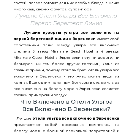
гостей. повара готовят для них особые блюда, в меню
много каш, свежих фруктов, супов-пюре.
Лучшие Отели Ультра Все Включено
Первая Береговая Линия
Лучшие курорты ультра все включено на
первой береговой линии в Эвренсеки
имеют свой
собственный пляж. Между ультра все включено
отелями 5 звезд Miramare Beach Hotel и 4 звезды
Miramare Queen Hotel в Эвренсеки нету ни дороги, ни
барьеров, ни тем более других гостиниц. Одна из
главных причин, почему стоит выбрать отель ультра все
включено в Эвренсеки - это живописные виды из
комнат. Еще одним приятным бонусом в отелях ультра
все включено на берегу моря в Эвренсеки является
свежий приморский воздух.
Что Включено в Отели Ультра
Все Включено В Эвренсеки?
Лучшие
отели ультра все включено в Эвренсеки
представляют собой роскошные комплексы на
берегу моря. с большой парковной территорией и