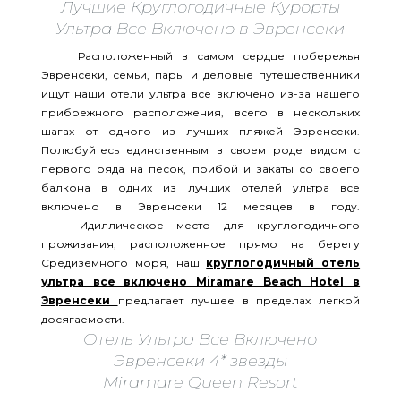
Лучшие Круглогодичные Курорты
Ультра Все Включено в Эвренсеки
Расположенный в самом сердце побережья
Эвренсеки, семьи, пары и деловые путешественники
ищут наши отели ультра все включено из-за нашего
прибрежного расположения, всего в нескольких
шагах от одного из лучших пляжей Эвренсеки.
Полюбуйтесь единственным в своем роде видом с
первого ряда на песок, прибой и закаты со своего
балкона в одних из лучших отелей ультра все
включено в Эвренсеки 12 месяцев в году.
Идиллическое место для круглогодичного
проживания, расположенное прямо на берегу
Средиземного моря, наш
круглогодичный отель
ультра все включено Miramare Beach Hotel в
Эвренсеки
предлагает лучшее в пределах легкой
досягаемости.
Отель Ультра Все Включено
Эвренсеки 4* звезды
Miramare Queen Resort