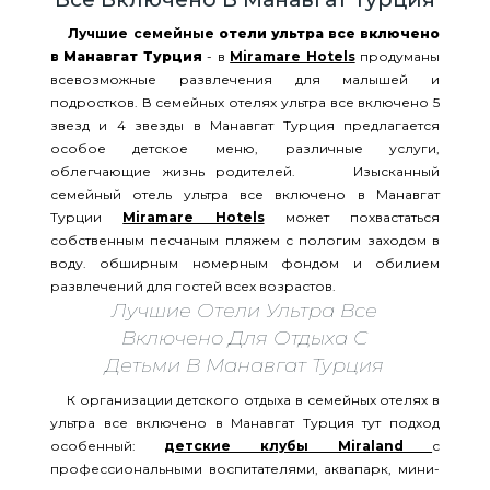
Лучшие семейные
отели ультра все включено
в Манавгат Турция
- в
Miramare Hotels
продуманы
всевозможные развлечения для малышей и
подростков. В семейных отелях ультра все включено 5
звезд и 4 звезды в Манавгат Турция предлагается
особое детское меню, различные услуги,
облегчающие жизнь родителей. Изысканный
семейный отель ультра все включено в Манавгат
Турции
Miramare Hotels
может похвастаться
собственным песчаным пляжем с пологим заходом в
воду. обширным номерным фондом и обилием
развлечений для гостей всех возрастов.
Лучшие Отели Ультра Все
Включено Для Отдыха С
Детьми В Манавгат Турция
К организации детского отдыха в семейных отелях в
ультра все включено в Манавгат Турция тут подход
особенный:
детские клубы Miraland
с
профессиональными воспитателями, аквапарк, мини-