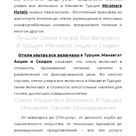
ультра все включено в Манавгат Турция
Miramare
Hotels
, можно перечислить - бесплатный трансфер из
аэропорта Анталии до отеля. размещение в люксовых
комфортабельных номерах, трехразовое питание и
многое другое.
Лучшие Отели Ультра Все Включено
В Турции, Манавгат Акции и Скидки
Отели ультра все включено
в Турции, Манавгат
Акции и Скидки
означает, что отель включает в
стоимость проживание. питание, напитки и
развлечения по фиксированной цене. Во многих
случаях, отели ультра все включено в Манавгат Турции,
также включают в стоимость алкогольные напитки для
гостей, достигших совершеннолетия.
Отели Ультра Все Включено В Турции,
Манавгат Раннее Бронирование
От аквапарка до СПА-услуг, от детского клуба до
сценического искусства, от теннисных турниров до
анимационных представлений – все эти услуги