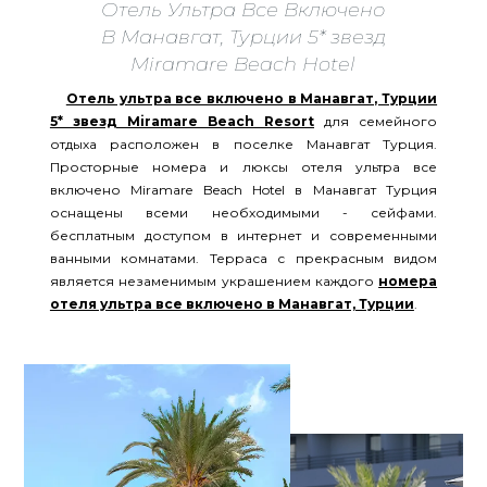
Отель Ультра Все Включено
В Манавгат, Турции 5* звезд
Miramare Beach Hotel
Отель ультра все включено в Манавгат, Турции
5* звезд Miramare Beach Resort
для семейного
отдыха расположен в поселке Манавгат Турция.
Просторные номера и люксы отеля ультра все
включено Miramare Beach Hotel в Манавгат Турция
оснащены всеми необходимыми - сейфами.
бесплатным доступом в интернет и современными
ванными комнатами. Терраса с прекрасным видом
является незаменимым украшением каждого
номера
отеля ультра все включено в Манавгат, Турции
.