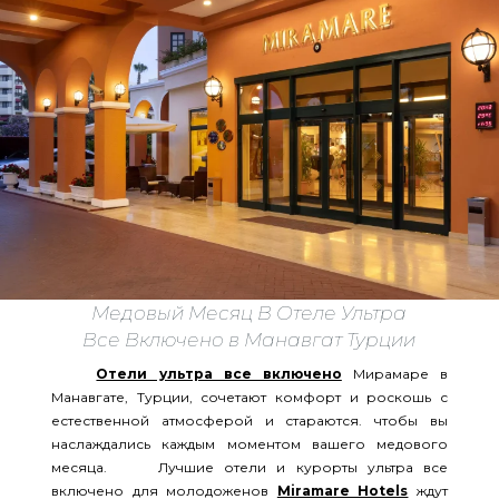
Медовый Месяц В Отеле Ультра
Все Включено в Манавгат Турции
Отели ультра все включено
Мирамаре в
Манавгате, Турции, сочетают комфорт и роскошь с
естественной атмосферой и стараются. чтобы вы
наслаждались каждым моментом вашего медового
месяца. Лучшие отели и курорты ультра все
включено для молодоженов
Miramare Hotels
ждут