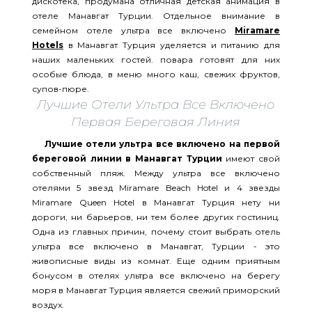
дискотека, продумана отличная детская анимация в
отеле Манавгат Турции. Отдельное внимание в
семейном отеле ультра все включено
Miramare
Hotels
в Манавгат Турция уделяется и питанию для
наших маленьких гостей. повара готовят для них
особые блюда, в меню много каш, свежих фруктов,
супов-пюре.
Лучшие Отели Ультра Все Включено
Первая Береговая Линия
Лучшие отели ультра все включено на первой
береговой линии в Манавгат Турции
имеют свой
собственный пляж. Между ультра все включено
отелями 5 звезд Miramare Beach Hotel и 4 звезды
Miramare Queen Hotel в Манавгат Турция нету ни
дороги, ни барьеров, ни тем более других гостиниц.
Одна из главных причин, почему стоит выбрать отель
ультра все включено в Манавгат, Турции - это
живописные виды из комнат. Еще одним приятным
бонусом в отелях ультра все включено на берегу
моря в Манавгат Турция является свежий приморский
воздух.