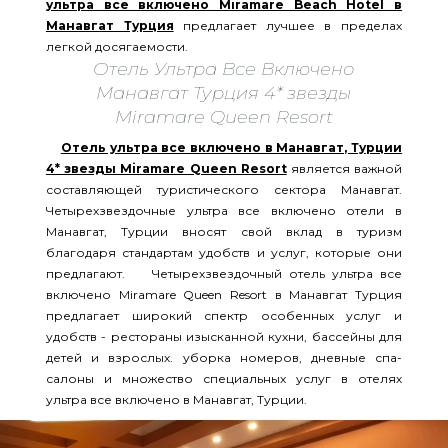
ультра все включено Miramare Beach Hotel в
Манавгат Турция
предлагает лучшее в пределах
легкой досягаемости.
Отель Ультра Все Включено
Манавгат Турция 4* звезды
Miramare Queen Resort
Отель ультра все включено в Манавгат, Турции
4* звезды Miramare Queen Resort
является важной
составляющей туристического сектора Манавгат.
Четырехзвездочные ультра все включено отели в
Манавгат, Турции вносят свой вклад в туризм
благодаря стандартам удобств и услуг, которые они
предлагают. Четырехзвездочный отель ультра все
включено Miramare Queen Resort в Манавгат Турция
предлагает широкий спектр особенных услуг и
удобств - рестораны изысканной кухни, бассейны для
детей и взрослых. уборка номеров, дневные спа-
салоны и множество специальных услуг в отелях
ультра все включено в Манавгат, Турции.