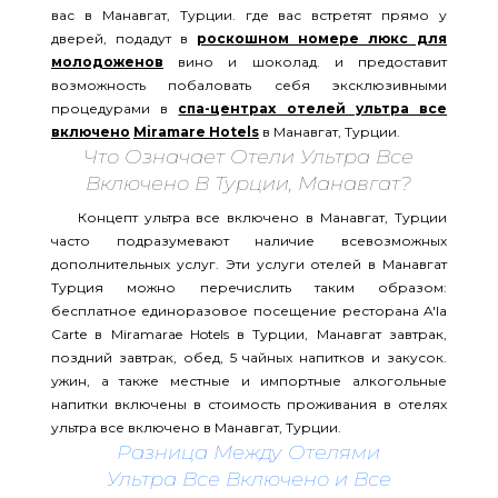
вас в Манавгат, Турции. где вас встретят прямо у
дверей, подадут в
роскошном номере люкс для
молодоженов
вино и шоколад. и предоставит
возможность побаловать себя эксклюзивными
процедурами в
спа-центрах отелей ультра все
включено
Miramare Hotels
в Манавгат, Турции.
Что Означает Отели Ультра Все
Включено В Турции, Манавгат?
Концепт ультра все включено в Манавгат, Турции
часто подразумевают наличие всевозможных
дополнительных услуг. Эти услуги отелей в Манавгат
Турция можно перечислить таким образом:
бесплатное единоразовое посещение ресторана A'la
Carte в Miramarae Hotels в Турции, Манавгат завтрак,
поздний завтрак, обед, 5 чайных напитков и закусок.
ужин, а также местные и импортные алкогольные
напитки включены в стоимость проживания в отелях
ультра все включено в Манавгат, Турции.
Разница Между Отелями
Ультра Все Включено и Все