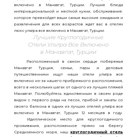
включено в Манавгат, Турции. Лучшие блюда
интернациональной и местной кухни, обслуживание.
которое превзойдет ваши самые высокие ожидания и
развлечения для всех возрастов ждет вас в отелях
люкс ультра все включено в Манавгат, Турции.
Лучшие Круглогодичные
Отели Ультра Все Включено
в Манавгат, Турции
Расположенный в самом сердце побережья
Манавгат Турция, семьи, пары и деловые
путешественники ищут наши отели ультра все
включено из-за нашего прибрежного расположения,
всего в нескольких шагах от одного из лучших пляжей
Манавгат. Полюбуйтесь единственным в своем роде
видом с первого ряда на песок, прибой и закаты со
своего балкона в одних из лучших отелей ультра все
включено в Манавгат, Турции 12 месяцев в году.
Идиллическое место для круглогодичного
проживания, расположенное прямо на берегу
Средиземного моря, наш
круглогодичный отель