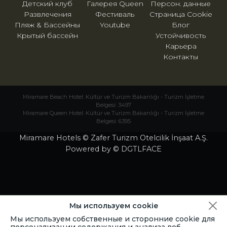
Детский клуб
Галерея Queen
Персон. данные
Развлечения
Фестиваль
Страница Cookie
Пляж & Бассейны
Youtube
Блог
Крытый бассейн
Устойчивость
Карьера
Контакты
Miramare Beach Hotel: Kültür ve Turizm Bakanlığı - Turizm İşletme
Belgesi: 3497
Miramare Queen Hotel: Kültür ve Turizm Bakanlığı - Turizm İşletme
Belgesi: 6395
Miramare Hotels © Zafer Turizm Otelcilik İnşaat A.Ş.
Powered by © DGTLFACE
Мы используем cookie
Мы используем собственные и сторонние cookie для