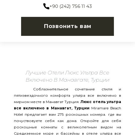
+90 (242) 756 11 43
Позвонить вам
Лучшие Отели Люкс Ультра Все
Включено В Манавгате, Турции
Соблазнительное сочетание стиля и
пятизвездочного комфорта ультра все включено в
мирном месте в Манавгат Турция.
Люкс отель ультра
все включено в Манавгат, Турции
Miramare Beach
Hotel предлагает вам 275 роскошных номера. где вы
почуствовуете себя как дома. Откройте для себя
роскошные комнаты с великолепным видом на
Средиземное море и бассейны в отеле ультра все