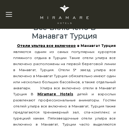
Отели Ультра
Все Включено В
Манавгат Турция
Отели ультра все включено
в Манавгат Турция
являются одним из самых популярных курортов
пляжного отдыха в Турции. Такие отели ультра все
включено расположены на первой береговой линии
в Манавгат, Турция. Отели 5* звезд ультра все
включено в Манавгат Турция обязательно имеют один
или несколько больших бассейнов, а также отдельный
аквапарк. Ультра все включено отели в Манавгат
Турция В
Miramare Hotels
детей и взрослых
развлекают профессиональные аниматоры. Гостям
отелей ультра все включено в Манавгат, Турция также
предлагаются тренажерный зал, спа-комплекс и
турецкий хамам. Пятизвездочные отели ультра все
включено в Манавгат, Турции часто выделяются