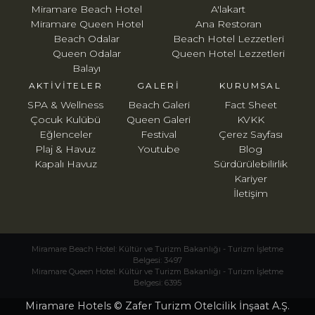
Miramare Beach Hotel
A'lakart
Miramare Queen Hotel
Ana Restoran
Beach Odalar
Beach Hotel Lezzetleri
Queen Odalar
Queen Hotel Lezzetleri
Balayı
AKTIVITELER
GALERI
KURUMSAL
SPA & Wellness
Beach Galeri
Fact Sheet
Çocuk Kulübü
Queen Galeri
KVKK
Eğlenceler
Festival
Çerez Sayfası
Plaj & Havuz
Youtube
Blog
Kapalı Havuz
Sürdürülebilirlik
Kariyer
İletişim
Miramare Beach Hotel: Kültür ve Turizm Bakanlığı - Turizm İşletme
Belgesi: 3497
Miramare Queen Hotel: Kültür ve Turizm Bakanlığı - Turizm İşletme
Belgesi: 6395
Miramare Hotels © Zafer Turizm Otelcilik İnşaat A.Ş.