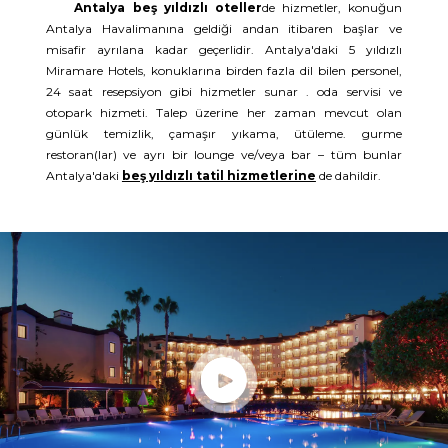
Antalya beş yıldızlı oteller
de hizmetler, konuğun
Antalya Havalimanına geldiği andan itibaren başlar ve
misafir ayrılana kadar geçerlidir. Antalya'daki 5 yıldızlı
Miramare Hotels, konuklarına birden fazla dil bilen personel,
24 saat resepsiyon gibi hizmetler sunar . oda servisi ve
otopark hizmeti. Talep üzerine her zaman mevcut olan
günlük temizlik, çamaşır yıkama, ütüleme. gurme
restoran(lar) ve ayrı bir lounge ve/veya bar – tüm bunlar
Antalya'daki
beş yıldızlı tatil hizmetlerine
de dahildir.