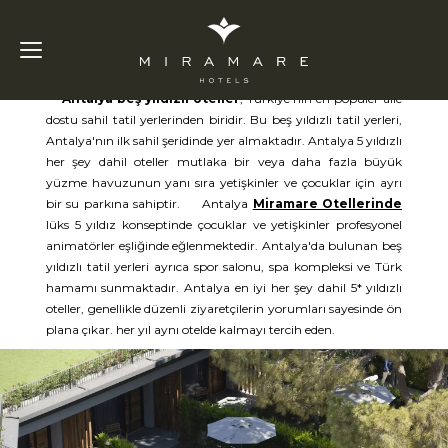
Antalya Beş Yıldızlı Oteller
Antalya beş yıldızlı oteller
, Türkiye'nin en popüler aile
dostu sahil tatil yerlerinden biridir. Bu beş yıldızlı tatil yerleri,
Antalya'nın ilk sahil şeridinde yer almaktadır. Antalya 5 yıldızlı
her şey dahil oteller mutlaka bir veya daha fazla büyük
yüzme havuzunun yanı sıra yetişkinler ve çocuklar için ayrı
bir su parkına sahiptir. Antalya
Miramare Otellerinde
lüks 5 yıldız konseptinde çocuklar ve yetişkinler profesyonel
animatörler eşliğinde eğlenmektedir. Antalya'da bulunan beş
yıldızlı tatil yerleri ayrıca spor salonu, spa kompleksi ve Türk
hamamı sunmaktadır. Antalya en iyi her şey dahil 5* yıldızlı
oteller, genellikle düzenli ziyaretçilerin yorumları sayesinde ön
plana çıkar. her yıl aynı otelde kalmayı tercih eden.