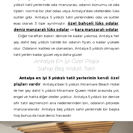
yıldızlı tatil yerlerinde oda manzarası, odanın konumu ve oda
tipleri. normal bir otel odası veya Antalya'daki otellerdeki lüks
süitler gibi. Antalya 5 yıldızlı tatil yerlerindeki oda ve süitler
esas olarak 3 tipe ayrılmıştır:
özel bahçeli lüks odalar
,
deniz manzaralı lüks odalar
ve
kara manzaralı odalar
.
Diğer taraftan bakın: denize ne kadar yakınsa, Antalya her
şey dahil beş yıldızlı tatilde bir odanın fiyatı o kadar yüksek
olur. Odaların kalitesi ve olanakları, Antalya 5 yıldızlı olmayan
tatil yerleri kadar güzel veya daha güzel.
Antalya En İyi Özel Plaja
Sahip Beş Yıldızlı Tatil
Antalya en iyi 5 yıldızlı tatil yerlerinin
kendi özel
plajları vardır
. Antalya'daki 5 yıldızlı Miramare Beach Hotel
ile her şey dahil 4 yıldızlı Miramare Queen Hotel arasında yol,
engel ve hatta diğer oteller yoktur. Antalya 5 yıldızlı bir denize
sıfır tatil seçmenizin ana nedenlerinden biri, odaların pitoresk
manzaralarıdır. Antalya beş yıldızlı sahil yerlerinde bir başka
hoş bonus da taze deniz havasıdır.