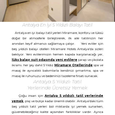
Antalya En İyi 5 Yıldızlı Balayı Tatil
Antalya en iyi balayı tatil yerleri Miramare, konforu ve lüksü
doğal bir atmosferle birleştirerek, ilk aile tatilinizin her
anından keyif almanızı sağlamaya çalışır. Yeni evliler için
beş yıldızlı balayı otelleri Miramare Hotels Antalya'da sizleri
bekliyor. Yeni evlilerimizin hemen kapıda karşılanacağı yer,
lüks balayı suit odasında yeni evlilere
şarap ve çikolata
ikramı. her şey dahil 5 Yıldız
Miramare Otellerinde
spa ve
masaj ile ayrıcalıklı bakımlarla kendinizi şımartma, spa ve
masaj ile ruhunuzu ve bedeninizi tazeleme fırsatı sunacak.
Antalya 5 Yıldızlı Tatil
Yerlerinde Ücretsiz Yemek
Çoğu insan için
Antalya 5 yıldızlı tatil yerlerinde
yemek
, plaj ve bütçe kadar önemli olabilir. Antalya'daki tüm
beş yıldızlı tatil yerleri bol miktarda iyi yemek sunarken,
güvenebileceğiniz kalite açısından farklılıklar vardır. Ayrıca