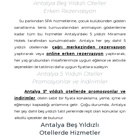
Antalya Beş Yıldızlı Oteller
Erken Rezervasyon
Su parkından SPA hizmetlerine, çocuk kulübünden gösteri
sanatlarına. tenis turnuvalarından animasyon gösterilerine
kadar tüm bu hizmetler Antalya'daki 5 yıldızlı Miramare
Hotels tarafından sunulmaktadır. Antalya her şey dahil 5
yıldızlı otellerinde
çağrı merkezinden rezervasyon
yaptırarak veya
online erken rezervasyon
yaptırarak,
her yaş grubundan misafirlerimize uygun eğlence ve aktivite
seçenekleri ile tatilinizi daha uygun fiyatlara süsleyin.
Antalya 5 Yıldızlı Oteller
Promosyonlar ve İndirimler
Antalya 5* yıldızlı otellerde promosyonlar ve
indirimler
, otelin sabit bir fiyata konaklama, yeme, içme ve
eğlenceyi kapsadığı anlamına gelir. Çoğu durumda, Antalya
her şey dahil beş yıldızlı tatil yerlerinde reşit olan konuklar için
alkollü içecekler de bulunur.
Antalya Beş Yıldızlı
Otellerde Hizmetler