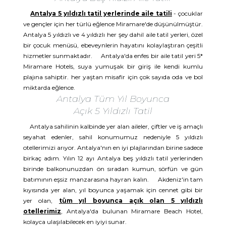
Antalya 5 yıldızlı tatil yerlerinde aile tatili
- çocuklar
ve gençler için her türlü eğlence Miramare'de düşünülmüştür.
Antalya 5 yıldızlı ve 4 yıldızlı her şey dahil aile tatil yerleri, özel
bir çocuk menüsü, ebeveynlerin hayatını kolaylaştıran çeşitli
hizmetler sunmaktadır. Antalya'da enfes bir aile tatil yeri 5*
Miramare Hotels, suya yumuşak bir giriş ile kendi kumlu
plajına sahiptir. her yaştan misafir için çok sayıda oda ve bol
miktarda eğlence.
Antalya Tüm Yıl Boyunca
Açık 5 Yıldızlı Tatil
Antalya sahilinin kalbinde yer alan aileler, çiftler ve iş amaçlı
seyahat edenler, sahil konumumuz nedeniyle 5 yıldızlı
otellerimizi arıyor. Antalya'nın en iyi plajlarından birine sadece
birkaç adım. Yılın 12 ayı Antalya beş yıldızlı tatil yerlerinden
birinde balkonunuzdan ön sıradan kumun, sörfün ve gün
batımının eşsiz manzarasına hayran kalın. Akdeniz'in tam
kıyısında yer alan, yıl boyunca yaşamak için cennet gibi bir
yer olan,
tüm yıl boyunca açık olan 5 yıldızlı
otellerimiz
, Antalya'da bulunan Miramare Beach Hotel,
kolayca ulaşılabilecek en iyiyi sunar.