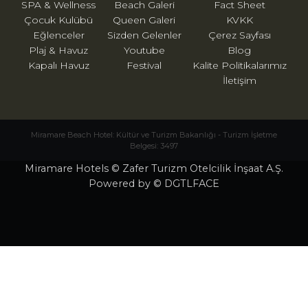
SPA & Wellness
Beach Galeri
Fact Sheet
Çocuk Kulübü
Queen Galeri
KVKK
Eğlenceler
Sizden Gelenler
Çerez Sayfası
Plaj & Havuz
Youtube
Blog
Kapalı Havuz
Festival
Kalite Politikalarımız
İletişim
Miramare Beach Hotel: Kültür ve Turizm Bakanlığı - Turizm İşletme
Belgesi: 3497
Miramare Hotels © Zafer Turizm Otelcilik İnşaat A.Ş.
Powered by © DGTLFACE