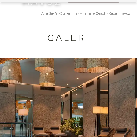
HAVUZ
Ana Sayfa
>
Otellerimiz
>
Miramare Beach
>
Kapalı Havuz
GALERI