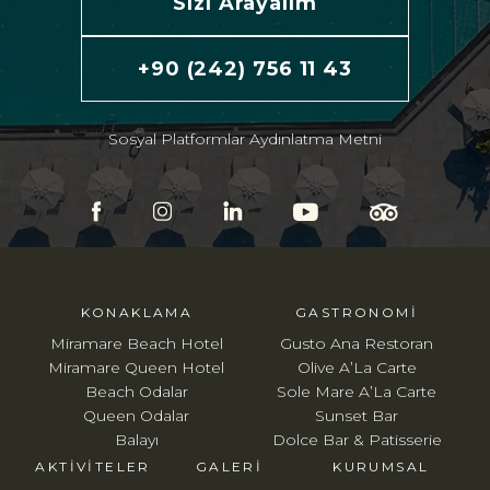
Sizi Arayalım
+90 (242) 756 11 43
Sosyal Platformlar Aydınlatma Metni
KONAKLAMA
GASTRONOMI
Miramare Beach Hotel
Gusto Ana Restoran
Miramare Queen Hotel
Olive A’La Carte
Beach Odalar
Sole Mare A’La Carte
Queen Odalar
Sunset Bar
Balayı
Dolce Bar & Patisserie
AKTIVITELER
GALERI
KURUMSAL