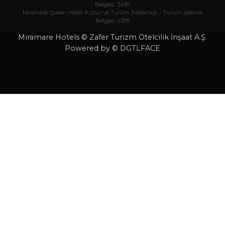
Belgesi: 3497
Miramare Queen Hotel: Kültür ve Turizm Bakanlığı - Turizm İşletme
Belgesi: 6395
Miramare Hotels © Zafer Turizm Otelcilik İnşaat A.Ş.
Powered by © DGTLFACE