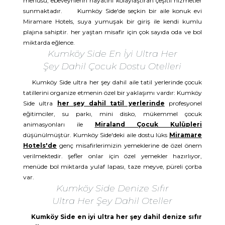
menüsü, ebeveynlerin hayatını kolaylaştıran çeşitli hizmetler
sunmaktadır. Kumköy Side'de seçkin bir aile konuk evi
Miramare Hotels, suya yumuşak bir giriş ile kendi kumlu
plajına sahiptir. her yaştan misafir için çok sayıda oda ve bol
miktarda eğlence.
Kumköy Side En İyi Ultra Her
Şey Dahil Çocuk Dostu Otelleri
Kumköy Side ultra her şey dahil aile tatil yerlerinde çocuk
tatillerini organize etmenin özel bir yaklaşımı vardır: Kumköy
Side ultra
her şey dahil tatil yerlerinde
profesyonel
eğitimciler, su parkı, mini disko, mükemmel çocuk
animasyonları ile
Miraland Çocuk Kulüpleri
düşünülmüştür. Kumköy Side'deki aile dostu lüks
Miramare
Hotels'de
genç misafirlerimizin yemeklerine de özel önem
verilmektedir. şefler onlar için özel yemekler hazırlıyor,
menüde bol miktarda yulaf lapası, taze meyve, püreli çorba
var.
Kumköy Side Denize Sıfır
Ultra Her Şey Dahil Oteller
Kumköy Side en iyi ultra her şey dahil denize sıfır