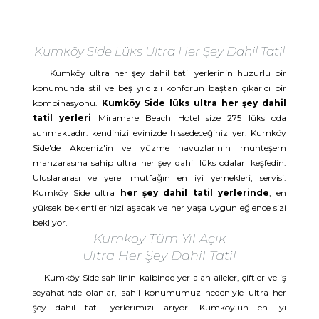
Kumköy Side Lüks Ultra Her Şey Dahil Tatil
Kumköy ultra her şey dahil tatil yerlerinin huzurlu bir
konumunda stil ve beş yıldızlı konforun baştan çıkarıcı bir
kombinasyonu.
Kumköy Side lüks ultra her şey dahil
tatil yerleri
Miramare Beach Hotel size 275 lüks oda
sunmaktadır. kendinizi evinizde hissedeceğiniz yer. Kumköy
Side'de Akdeniz'in ve yüzme havuzlarının muhteşem
manzarasına sahip ultra her şey dahil lüks odaları keşfedin.
Uluslararası ve yerel mutfağın en iyi yemekleri, servisi.
Kumköy Side ultra
her şey dahil tatil yerlerinde
, en
yüksek beklentilerinizi aşacak ve her yaşa uygun eğlence sizi
bekliyor.
Kumköy Tüm Yıl Açık
Ultra Her Şey Dahil Tatil
Kumköy Side sahilinin kalbinde yer alan aileler, çiftler ve iş
seyahatinde olanlar, sahil konumumuz nedeniyle ultra her
şey dahil tatil yerlerimizi arıyor. Kumköy'ün en iyi