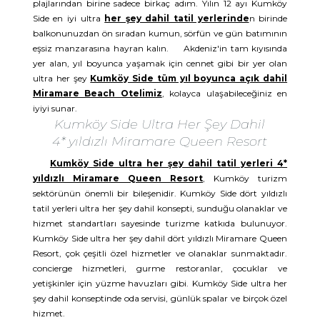
plajlarından birine sadece birkaç adım. Yılın 12 ayı Kumköy
Side en iyi ultra
her şey dahil tatil yerlerinde
n birinde
balkonunuzdan ön sıradan kumun, sörfün ve gün batımının
eşsiz manzarasına hayran kalın. Akdeniz'in tam kıyısında
yer alan, yıl boyunca yaşamak için cennet gibi bir yer olan
ultra her şey
Kumköy Side tüm yıl boyunca açık dahil
Miramare Beach Otelimiz
, kolayca ulaşabileceğiniz en
iyiyi sunar.
Kumköy Side Ultra Her Şey Dahil
4* yıldızlı Miramare Queen Resort
Kumköy Side ultra her şey dahil tatil yerleri 4*
yıldızlı Miramare Queen Resort
, Kumköy turizm
sektörünün önemli bir bileşenidir. Kumköy Side dört yıldızlı
tatil yerleri ultra her şey dahil konsepti, sunduğu olanaklar ve
hizmet standartları sayesinde turizme katkıda bulunuyor.
Kumköy Side ultra her şey dahil dört yıldızlı Miramare Queen
Resort, çok çeşitli özel hizmetler ve olanaklar sunmaktadır.
concierge hizmetleri, gurme restoranlar, çocuklar ve
yetişkinler için yüzme havuzları gibi. Kumköy Side ultra her
şey dahil konseptinde oda servisi, günlük spalar ve birçok özel
hizmet.