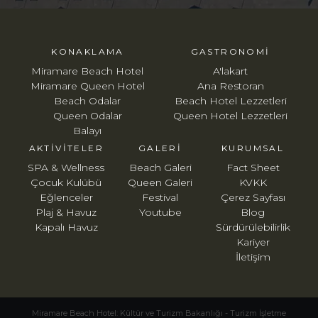
KONAKLAMA
GASTRONOMI
Miramare Beach Hotel
A'lakart
Miramare Queen Hotel
Ana Restoran
Beach Odalar
Beach Hotel Lezzetleri
Queen Odalar
Queen Hotel Lezzetleri
Balayı
AKTIVITELER
GALERI
KURUMSAL
SPA & Wellness
Beach Galeri
Fact Sheet
Çocuk Kulübü
Queen Galeri
KVKK
Eğlenceler
Festival
Çerez Sayfası
Plaj & Havuz
Youtube
Blog
Kapalı Havuz
Sürdürülebilirlik
Kariyer
İletişim
Miramare Beach Hotel: Kültür ve Turizm Bakanlığı - Turizm İşletme