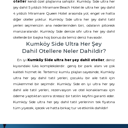
oteller
kendi özel plajlarına sahiptir. Kumköy Side ultra her
şey dahil 5 yıldızlı Miramare Beach Hotel ile ultra her şey dahil
4 yıldızlı Miramare Queen Hotel arasında yol, engel ve hatta
diğer oteller yoktur. Kumköy Side ultra her şey dahil tatil
yerleri seçmenizin ana nedenlerinden biri, odaların pitoresk
manzaralarıdır. Kumköy Side denize sıfır ultra her şey dahil
otellerde bir başka hoş bonus da temiz deniz havasıdır.
Kumköy Side Ultra Her Şey
Dahil Otellere Neler Dahildir?
En iyi
Kumköy Side ultra her şey dahil oteller
, deniz
kıyısındaki lüks komplekslerdir. geniş bir park alanı ve çok
kaliteli hizmet ile. Tertemiz kumlu plajları sayesinde, Kumköy
ultra her şey dahil tatil yerleri, çocuklu bir aile tatili için
mükemmel bir seçimdir. Kumköy Side en iyi ultra her şey
dahil aile tatil yerleri, rezervasyon ve otel konaklaması için
ödeme yaptıktan sonra stressiz bir tatilin keyfini garanti eder.
Kumköy Side ultra her şey dahil tatil yerlerinin tek fiyatına
tüm yiyecek, içecek ve hatta birkaç tur ve etkinlik dahildir!