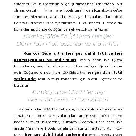
sistemleri ve hizmetlerinin geliştirilmesinde liderlerden biri
olması olabilir. Miramare Hotels tarafından Kumköy Side'de
sunulan hizmetler arasında, Antalya havaalanından otele
ücretsiz transfer sıralayabilirsiniz. lüks konforlu odalarda
konaklama, günde üç öğün yemek ve çok daha fazlası.
Kumköy Side En İyi Ultra Her Şey
Dahil Tatil Promosyonlar ve İndirimler
Kumköy Side ultra her şey dahil tatil yerleri
promosyonları ve indirimleri
, otelin sabit bir fiyata
konaklama, yiyecek, içecek ve eğlenceyi içerdiği anlamına
gelir. Çoğu durumda, Kumköy Side ultra
her şey dahil tatil
yerlerinde
reşit olmuş misafirler için alkollü içecekler de
bulunur.
Kumköy Side Ultra Her Şey
Dahil Tatil Erken Rezervasyon
Su parkından SPA hizmetlerine, çocuk kulübünden gösteri
sanatlarına. tenis turnuvalarından animasyon gösterilerine
kadar tüm bu hizmetler, Kumköy Side'deki ultra hepsi bir
arada Miramare Hotels tarafından sunulmaktadır. Kumköy
ultra
her şey dahil tatil yerlerinde
erken rezervasyon