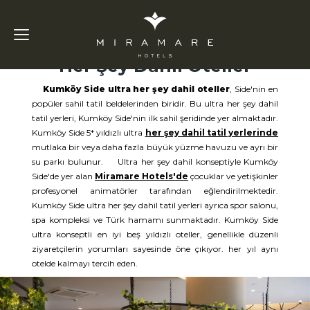
Kumköy
Side Ultra
Her Şey Dahil Oteller
Kumköy Side ultra her şey dahil oteller
, Side'nin en
popüler sahil tatil beldelerinden biridir. Bu ultra her şey dahil
tatil yerleri, Kumköy Side'nin ilk sahil şeridinde yer almaktadır.
Kumköy Side 5* yıldızlı ultra
her şey dahil tatil yerlerinde
mutlaka bir veya daha fazla büyük yüzme havuzu ve ayrı bir
su parkı bulunur. Ultra her şey dahil konseptiyle Kumköy
Side'de yer alan
Miramare Hotels'de
çocuklar ve yetişkinler
profesyonel animatörler tarafından eğlendirilmektedir.
Kumköy Side ultra her şey dahil tatil yerleri ayrıca spor salonu,
spa kompleksi ve Türk hamamı sunmaktadır. Kumköy Side
ultra konseptli en iyi beş yıldızlı oteller, genellikle düzenli
ziyaretçilerin yorumları sayesinde öne çıkıyor. her yıl aynı
otelde kalmayı tercih eden.