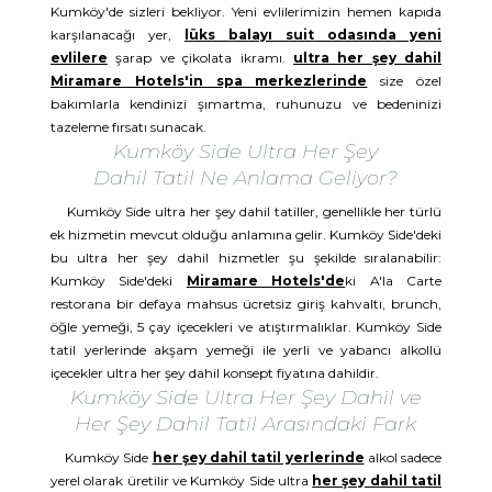
Kumköy'de sizleri bekliyor. Yeni evlilerimizin hemen kapıda
karşılanacağı yer,
lüks balayı suit odasında yeni
evlilere
şarap ve çikolata ikramı.
ultra her şey dahil
Miramare Hotels'in spa merkezlerinde
size özel
bakımlarla kendinizi şımartma, ruhunuzu ve bedeninizi
tazeleme fırsatı sunacak.
Kumköy Side Ultra Her Şey
Dahil Tatil Ne Anlama Geliyor?
Kumköy Side ultra her şey dahil tatiller, genellikle her türlü
ek hizmetin mevcut olduğu anlamına gelir. Kumköy Side'deki
bu ultra her şey dahil hizmetler şu şekilde sıralanabilir:
Kumköy Side'deki
Miramare Hotels'de
ki A'la Carte
restorana bir defaya mahsus ücretsiz giriş kahvaltı, brunch,
öğle yemeği, 5 çay içecekleri ve atıştırmalıklar. Kumköy Side
tatil yerlerinde akşam yemeği ile yerli ve yabancı alkollü
içecekler ultra her şey dahil konsept fiyatına dahildir.
Kumköy Side Ultra Her Şey Dahil ve
Her Şey Dahil Tatil Arasındaki Fark
Kumköy Side
her şey dahil tatil yerlerinde
alkol sadece
yerel olarak üretilir ve Kumköy Side ultra
her şey dahil tatil