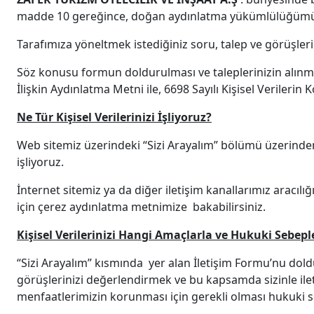
madde 10 gereğince, doğan aydınlatma yükümlülüğümüzü y
Tarafımıza yöneltmek istediğiniz soru, talep ve görüşleri
Söz konusu formun doldurulması ve taleplerinizin alınmas
İlişkin Aydınlatma Metni ile, 6698 Sayılı Kişisel Verileri
Ne Tür Kişisel Verilerinizi İşliyoruz?
Web sitemiz üzerindeki “Sizi Arayalım” bölümü üzerinden i
işliyoruz.
İnternet sitemiz ya da diğer iletişim kanallarımız aracılığ
için çerez aydınlatma metnimize bakabilirsiniz.
Kişisel Verilerinizi Hangi Amaçlarla ve Hukuki Sebepl
“Sizi Arayalım” kısmında yer alan İletişim Formu’nu dol
görüşlerinizi değerlendirmek ve bu kapsamda sizinle ilet
menfaatlerimizin korunması için gerekli olması hukuki se