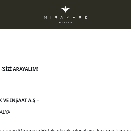
 (SİZİ ARAYALIM)
 VE İNŞAAT A.Ş
–
TALYA
bulunan Miramare Hotels olarak, ulusal veri koruma kanunu