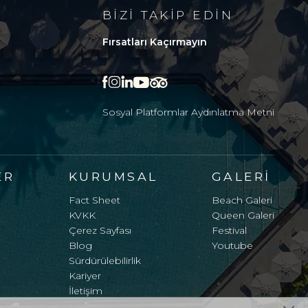
BIZI TAKIP EDIN
Fırsatları Kaçırmayın
Sosyal Platformlar Aydınlatma Metni
ER
KURUMSAL
GALERI
Fact Sheet
Beach Galeri
KVKK
Queen Galeri
Çerez Sayfası
Festival
Blog
Youtube
Sürdürülebilirlik
Kariyer
İletişim