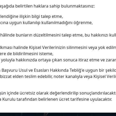
aşağıda belirtilen haklara sahip bulunmaktasınız:
lendiğine ilişkin bilgi talep etme,
acına uygun kullanılıp kullanılmadığını öğrenme,
sı hâlinde bunların düzeltilmesini talep etme, bu hakkınızı k
lkması halinde Kişisel Verilerinizin silinmesini veya yok edi
ere de bildirilmesini isteme,
lizi yoluyla hakkınızda ortaya çıkan sonuca itiraz etme ve za
na Başvuru Usul ve Esasları Hakkında Tebliğ'e uygun bir şekilde
izi bizzat elden teslim edebilir, noter kanalıyla veya Kişisel 
0) gün içinde ücretsiz olarak değerlendirilip sonuçlandırılac
Kurulu tarafından belirlenen ücret tarifesine uyulacaktır.