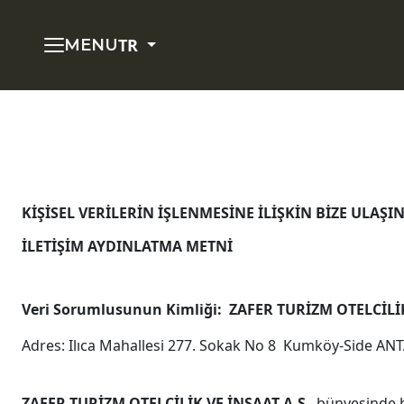
TR
MENU
KİŞİSEL VERİLERİN İŞLENMESİNE İLİŞKİN BİZE ULAŞIN
İLETİŞİM AYDINLATMA METNİ
Veri Sorumlusunun Kimliği:
ZAFER TURİZM OTELCİLİK
Adres: Ilıca Mahallesi 277. Sokak No 8 Kumköy-Side AN
ZAFER TURİZM OTELCİLİK VE İNŞAAT A.Ş
. bünyesinde 