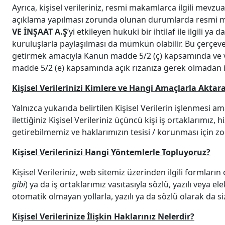
Ayrıca, kişisel verileriniz, resmi makamlarca ilgili me
açıklama yapılması zorunda olunan durumlarda resmi maka
VE İNŞAAT A.Ş
’yi etkileyen hukuki bir ihtilaf ile ilgili 
kuruluşlarla paylaşılması da mümkün olabilir. Bu çerçeved
getirmek amacıyla Kanun madde 5/2 (ç) kapsamında ve
madde 5/2 (e) kapsamında açık rızanıza gerek olmadan i
Kişisel Verilerinizi Kimlere ve Hangi Amaçlarla Aktara
Yalnızca yukarıda belirtilen Kişisel Verilerin işlenmesi a
ilettiğiniz Kişisel Verileriniz üçüncü kişi iş ortaklarımız
getirebilmemiz ve haklarımızın tesisi / korunması için zo
Kişisel Verilerinizi Hangi Yöntemlerle Topluyoruz?
Kişisel Verileriniz, web sitemiz üzerinden ilgili formların 
gibi
) ya da iş ortaklarımız vasıtasıyla sözlü, yazılı veya 
otomatik olmayan yollarla, yazılı ya da sözlü olarak da siz
Kişisel Verilerinize İlişkin Haklarınız Nelerdir?