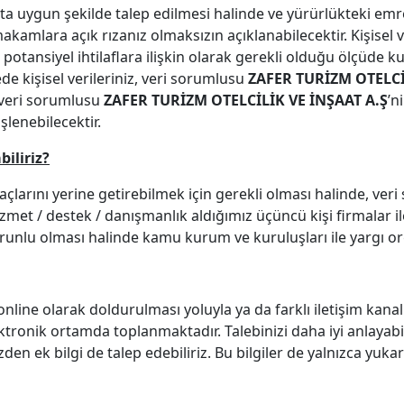
vzuata uygun şekilde talep edilmesi halinde ve yürürlükteki
mlara açık rızanız olmaksızın açıklanabilecektir. Kişisel v
ya da potansiyel ihtilaflara ilişkin olarak gerekli olduğu ölçü
e kişisel verileriniz, veri sorumlusu
ZAFER TURİZM OTELCİ
 veri sorumlusu
ZAFER TURİZM OTELCİLİK VE İNŞAAT A.Ş
’n
şlenebilecektir.
biliriz?
maçlarını yerine getirebilmek için gerekli olması halinde, ve
, hizmet / destek / danışmanlık aldığımız üçüncü kişi firmalar
runlu olması halinde kamu kurum ve kuruluşları ile yargı orga
online olarak doldurulması yoluyla ya da farklı iletişim kanalla
elektronik ortamda toplanmaktadır. Talebinizi daha iyi anlayabi
den ek bilgi de talep edebiliriz. Bu bilgiler de yalnızca yuka