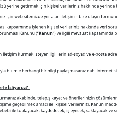
erine getirmek için kişisel verileriniz hakkında yerinde b
niz için web sitemizde yer alan iletişim – bize ulaşın formun
ı kapsamında işlenen kişisel verileriniz hakkında veri sorum
n Korunması Kanunu (“
Kanun
”) ve ilgili mevzuat kapsamında 
letişim kurmak isteyen ilgililerin ad-soyad ve e-posta adresi
ıyla bizimle herhangi bir bilgi paylaşmasanız dahi internet si
erle İşliyoruz?
durmanız akabinde, telep,şikayet ve önerilerinizin çözümlenm
işime geçebilmek amacı ile kişisel verilerinizi, Kanun madd
bebi ile toplayacak, kaydedecek, işleyecek, saklayacak ve sı