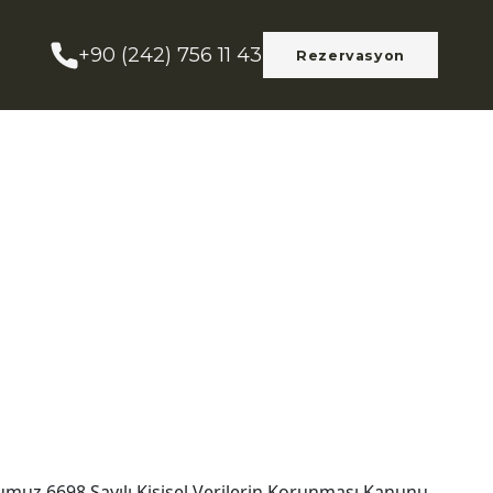
+90 (242) 756 11 43
Rezervasyon
muz 6698 Sayılı Kişisel Verilerin Korunması Kanunu