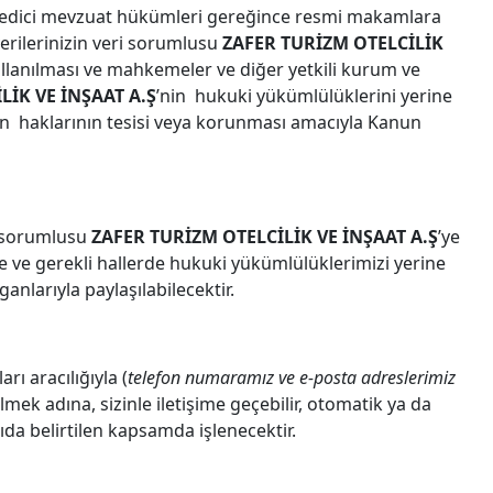
 emredici mevzuat hükümleri gereğince resmi makamlara
erilerinizin veri sorumlusu
ZAFER TURİZM OTELCİLİK
de kullanılması ve mahkemeler ve diğer yetkili kurum ve
LİK VE İNŞAAT A.Ş
’nin hukuki yükümlülüklerini yerine
in haklarının tesisi veya korunması amacıyla Kanun
ri sorumlusu
ZAFER TURİZM OTELCİLİK VE İNŞAAT A.Ş
’ye
 ile ve gerekli hallerde hukuki yükümlülüklerimizi yerine
nlarıyla paylaşılabilecektir.
rı aracılığıyla (
telefon numaramız ve e-posta adreslerimiz
lmek adına, sizinle iletişime geçebilir, otomatik ya da
rıda belirtilen kapsamda işlenecektir.